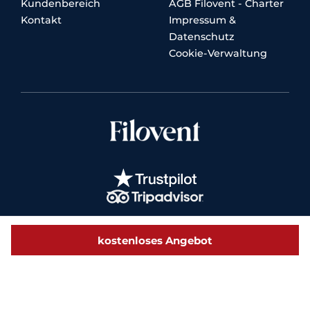
Kundenbereich
AGB Filovent - Charter
Kontakt
Impressum &
Datenschutz
Cookie-Verwaltung
kostenloses Angebot
© 2026 Filovent