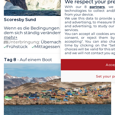
We respect your pr
With our 8
partners
, we 
technologies to collect and/
from your device.
We use this data to provide 
Scoresby Sund
and advertising, to measure t
and advertising, to study ou
Wenn es die Bedingungen zulassen, segeln wir zu
services.
dem sich ständig verändernden Packeis und
...
You can accept all cookies an
mehr+
consent, or reject them by
accepting". You can also ch
Unterbringung:
Übernachtung auf dem Boot
time by clicking on the "Set
Frühstück
Mittagessen
Abendessen
choices will be valid for this 
and we will not contact you a
Tag 8
- Auf einem Boot
Mo. 07 September 2026
Accep
Set your p