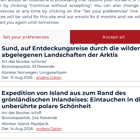
Art des Bootes:
expeditionsschiff
 by clicking "Continue without accepting". You can also change
Bootskapazität:
98 Reisende
erences at any time by clicking on the "Set your preferences" link.
Abreise:
Island, Keflavik
ces will be valid for this site and our emails for 6 months and we wil
Der:
14 Aug 2026
-
andere Daten
act you again until tomorrow.
20-tägige Segelkreuzfahrt in den nordischen
Set your preferences
Accept all
Gewässern: zwischen Spitzbergen und Score
Sund, auf Entdeckungsreise durch die wilde
abgelegenen Landschaften der Arktis
Art des Bootes:
schoner
Bootskapazität:
33 Reisende
Abreise:
Norwegen, Longyearbyen
Der:
12 Aug 2026
-
andere Daten
Expedition von Island aus zum Rand des
grönländischen Inlandeises: Eintauchen in d
unberührte polare Schönheit
Art des Bootes:
schiff
Bootskapazität:
244 Reisende
Abreise:
Island, Reykjavik
Der:
14 Aug 2026
-
andere Daten