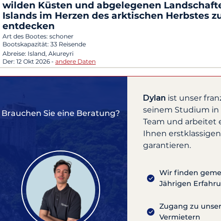
wilden Küsten und abgelegenen Landschaft
Islands im Herzen des arktischen Herbstes z
entdecken
Art des Bootes:
schoner
Bootskapazität:
33 Reisende
Abreise:
Island, Akureyri
Der:
12 Okt 2026
-
andere Daten
Dylan
ist unser fra
seinem Studium in F
Brauchen Sie eine Beratung?
Team und arbeitet
Ihnen erstklassigen
garantieren.
Wir finden gemei
Jährigen Erfahr
Zugang zu unsere
Vermietern