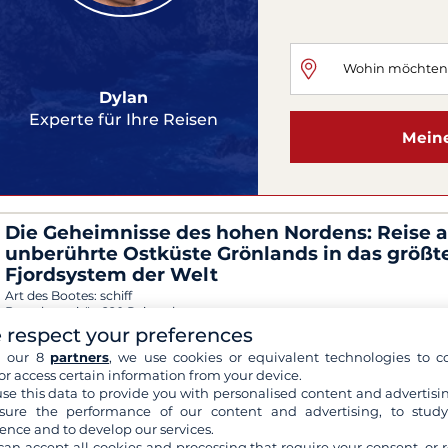
Dylan
Experte für Ihre Reisen
Meine
Die Geheimnisse des hohen Nordens: Reise a
unberührte Ostküste Grönlands in das größt
Fjordsystem der Welt
Art des Bootes:
schiff
Bootskapazität:
220 Reisende
 respect your preferences
Abreise:
Island, Reykjavik
Der:
31 Aug 2026
-
andere Daten
h our 8
partners
, we use cookies or equivalent technologies to co
or access certain information from your device.
se this data to provide you with personalised content and advertisin
Polarexpedition in Grönland: 12 Tage zwisch
ure the performance of our content and advertising, to stud
Natur, Eisbergen und arktischem Leben, von
ence and to develop our services.
Keflavik bis Longyearbyen
can accept all cookies and processing that require your consent, or r