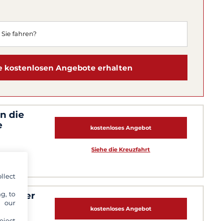
 kostenlosen Angebote erhalten
n die
e
kostenloses Angebot
Siehe die Kreuzfahrt
llect
g, to
en rauer
y our
kostenloses Angebot
eject