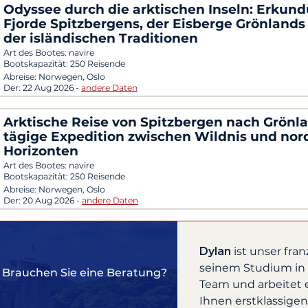
Odyssee durch die arktischen Inseln: Erkun
Fjorde Spitzbergens, der Eisberge Grönlands
der isländischen Traditionen
Art des Bootes:
navire
Bootskapazität:
250 Reisende
Abreise:
Norwegen, Oslo
Der:
22 Aug 2026
-
andere Daten
Arktische Reise von Spitzbergen nach Grönla
tägige Expedition zwischen Wildnis und nor
Horizonten
Art des Bootes:
navire
Bootskapazität:
250 Reisende
Abreise:
Norwegen, Oslo
Der:
20 Aug 2026
-
andere Daten
Dylan
ist unser fra
seinem Studium in F
Brauchen Sie eine Beratung?
Team und arbeitet
Ihnen erstklassigen