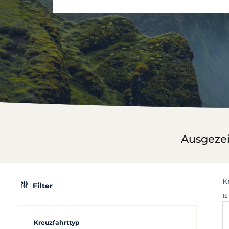
Ausgeze
K
Filter
15
Kreuzfahrttyp