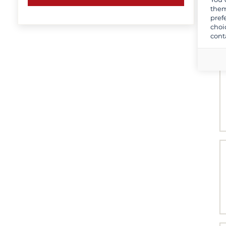
them
pref
choi
cont