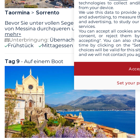
technologies to collect and/
from your device.
We use this data to provide 
Taormina
Sorrento
and advertising, to measure t
and advertising, to study ou
Bevor Sie unter vollen Segeln die schmale Straße
services.
von Messina durchqueren und nachdem Sie Skylla
...
You can accept all cookies an
mehr+
consent, or reject them by
Unterbringung:
Übernachtung auf dem Boot
accepting". You can also ch
time by clicking on the "Set
Frühstück
Mittagessen
Abendessen
choices will be valid for this 
and we will not contact you a
Tag 9
- Auf einem Boot
So. 06 September 2026
Accep
Set your p