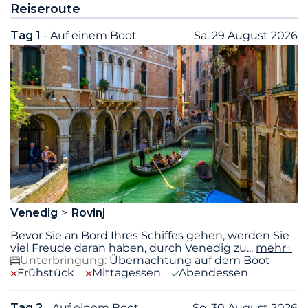
Reiseroute
Tag 1
- Auf einem Boot
Sa. 29 August 2026
Venedig
Rovinj
Bevor Sie an Bord Ihres Schiffes gehen, werden Sie
viel Freude daran haben, durch Venedig zu
...
mehr+
Unterbringung:
Übernachtung auf dem Boot
Frühstück
Mittagessen
Abendessen
Tag 2
- Auf einem Boot
So. 30 August 2026