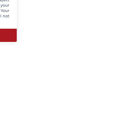
 your
 Your
l not