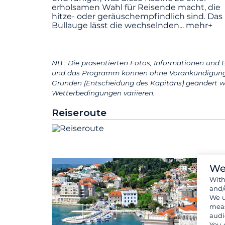
erholsamen Wahl für Reisende macht, die
hitze- oder geräuschempfindlich sind. Das
Bullauge lässt die wechselnden
...
mehr+
NB : Die präsentierten Fotos, Informationen und B
und das Programm können ohne Vorankündigung 
Gründen (Entscheidung des Kapitäns) geändert w
Wetterbedingungen variieren.
Reiseroute
We
Wit
and/
We u
meas
audi
You 