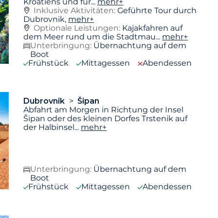
Kroatiens und für
...
mehr+
Inklusive Aktivitäten:
Geführte Tour durch
Dubrovnik,
mehr+
Optionale Leistungen:
Kajakfahren auf
dem Meer rund um die Stadtmau...
mehr+
Unterbringung:
Übernachtung auf dem
Boot
Frühstück
Mittagessen
Abendessen
Dubrovnik
Šipan
Abfahrt am Morgen in Richtung der Insel
Šipan oder des kleinen Dorfes Trstenik auf
der Halbinsel
...
mehr+
Unterbringung:
Übernachtung auf dem
Boot
Frühstück
Mittagessen
Abendessen