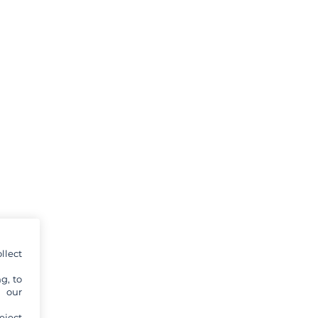
llect
g, to
y our
eject