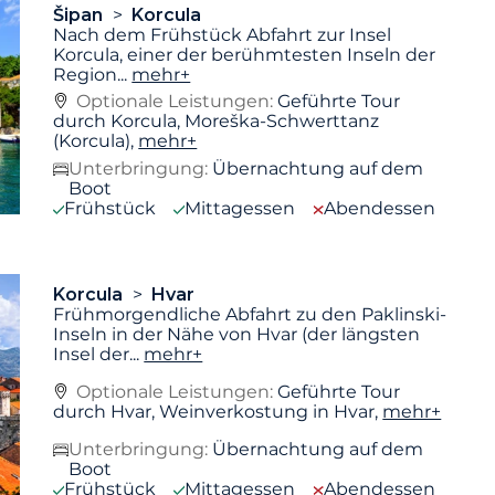
Šipan
Korcula
Nach dem Frühstück Abfahrt zur Insel
Korcula, einer der berühmtesten Inseln der
Region
...
mehr+
Optionale Leistungen:
Geführte Tour
durch Korcula, Moreška-Schwerttanz
(Korcula),
mehr+
Unterbringung:
Übernachtung auf dem
Boot
Frühstück
Mittagessen
Abendessen
Korcula
Hvar
Frühmorgendliche Abfahrt zu den Paklinski-
Inseln in der Nähe von Hvar (der längsten
Insel der
...
mehr+
Optionale Leistungen:
Geführte Tour
durch Hvar, Weinverkostung in Hvar,
mehr+
Unterbringung:
Übernachtung auf dem
Boot
Frühstück
Mittagessen
Abendessen