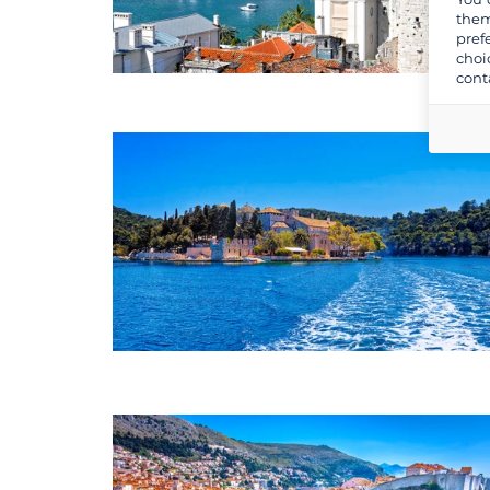
them
pref
choi
cont