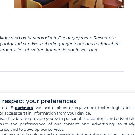
ilder sind nicht verbindlich. Die angegebene Reiseroute
aufgrund von Wetterbedingungen oder aus technischen
erden. Die Fahrzeiten können je nach See- und
 respect your preferences
Split
Makarska
Das Ein- und Aussteigen erfolgt in einem
h our 8
partners
, we use cookies or equivalent technologies to co
Hafen in der Region Split. Der genaue Hafen
or access certain information from your device.
wird etwa
...
mehr+
se this data to provide you with personalised content and advertisin
ure the performance of our content and advertising, to stud
ence and to develop our services.
can accept all cookies and processing that require your consent, or r