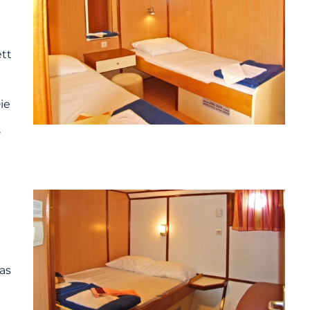
tt
ie
n
,
as