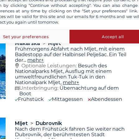
 by clicking "Continue without accepting". You can also change
Unterbringung:
Übernachtung auf dem
erences at any time by clicking on the "Set your preferences" link.
Boot
ces will be valid for this site and our emails for 6 months and we wil
Frühstück
Mittagessen
Abendessen
act you again until tomorrow.
Set your preferences
Accept all
Makarska
Mljet
Frühmorgens Abfahrt nach Mljet, mit einem
Badestopp auf der Halbinsel Pelješac. Ein Teil
der
...
mehr+
Optionale Leistungen:
Besuch des
Nationalparks Mljet, Ausflug mit einem
umweltfreundlichen Tuk-Tuk in den
Nationalpark Mljet,
mehr+
Unterbringung:
Übernachtung auf dem
Boot
Frühstück
Mittagessen
Abendessen
Mljet
Dubrovnik
Nach dem Frühstück fahren Sie weiter nach
Dubrovnik, der berühmtesten Stadt