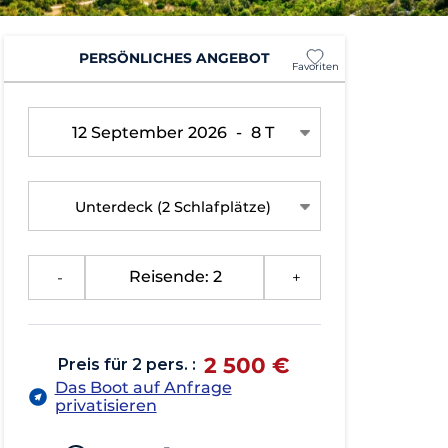
PERSÖNLICHES ANGEBOT
Favoriten
12 September 2026
-
8 T
Unterdeck
(2 Schlafplätze)
-
Reisende: 2
+
2 500 €
Preis für 2 pers. :
Das Boot auf Anfrage
privatisieren