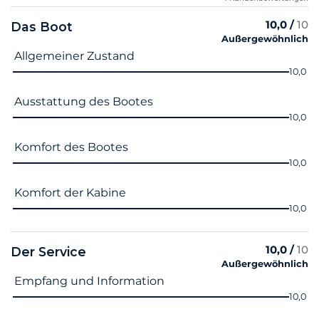
10,0 /
10
Das Boot
Außergewöhnlich
Name des Kriteriums
Note
Allgemeiner Zustand
10,0
Ausstattung des Bootes
10,0
Komfort des Bootes
10,0
Komfort der Kabine
10,0
10,0 /
10
Der Service
Außergewöhnlich
Name des Kriteriums
Note
Empfang und Information
10,0