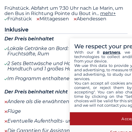
Frühstück. Abfahrt um 7:30 Uhr nach Le Marin, um
den Bus in Richtung Pointe du Bout in
...
mehr+
Frühstück
Mittagessen
Abendessen
Inklusive
Der Preis beinhaltet
We respect your pr
Lokale Getränke an Bord: Wasser, Wein,
With our 8
partners
, we 
Fruchtsäfte, Rum
technologies to collect and/
from your device.
2 Sets Bettwäsche und Handtücher (1 kleines
We use this data to provide 
Handtuch und 1 großes Handtuch) pro Woche
and advertising, to measure t
and advertising, to study ou
Im Programm enthaltene Mahlzeiten
services.
You can accept all cookies an
consent, or reject them by
Der Preis beinhaltet nicht
accepting". You can also ch
time by clicking on the "Set
choices will be valid for this 
Andere als die erwähnten Getränke
and we will not contact you a
Flüge
Accep
Eventuelle Aufenthalts- und Ausreisesteuern
Die Garantien für Assistance, Rücktransport, Arzt-
Set your p