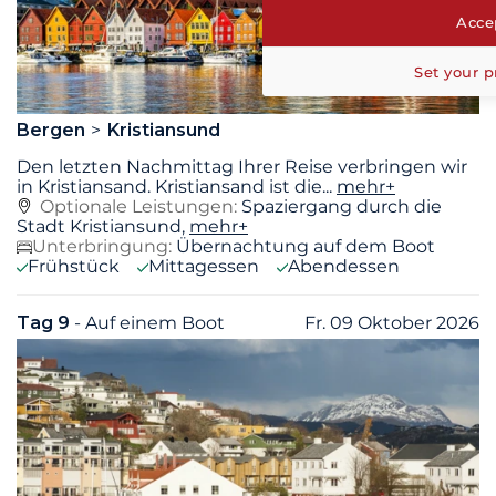
Accep
Set your p
Bergen
Kristiansund
Den letzten Nachmittag Ihrer Reise verbringen wir
in Kristiansand. Kristiansand ist die
...
mehr+
Optionale Leistungen:
Spaziergang durch die
Stadt Kristiansund,
mehr+
Unterbringung:
Übernachtung auf dem Boot
Frühstück
Mittagessen
Abendessen
Tag 9
- Auf einem Boot
Fr. 09 Oktober 2026