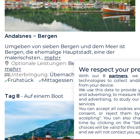
Andalsnes
Bergen
Umgeben von sieben Bergen und dem Meer ist
Bergen, die ehemalige Hauptstadt, eine der
malerischsten
...
mehr+
Optionale Leistungen:
Besichtigung von Bergen,
We respect your pr
mehr+
Unterbringung:
Übernachtung auf dem Boot
With our 8
partners
, we 
Frühstück
Mittagessen
Abendessen
technologies to collect and/
from your device.
We use this data to provide 
and advertising, to measure t
Tag 8
- Auf einem Boot
Do. 08 Oktober 2026
and advertising, to study ou
services.
You can accept all cookies an
consent, or reject them by
accepting". You can also ch
time by clicking on the "Set
choices will be valid for this 
and we will not contact you a