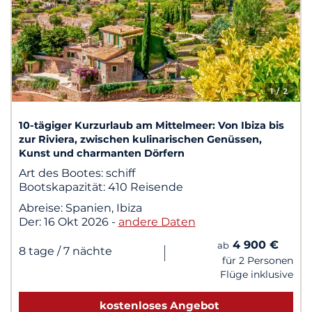
1
/ 2
10-tägiger Kurzurlaub am Mittelmeer: Von Ibiza bis
zur Riviera, zwischen kulinarischen Genüssen,
Kunst und charmanten Dörfern
Art des Bootes:
schiff
Bootskapazität:
410 Reisende
Abreise:
Spanien, Ibiza
Der:
16 Okt 2026
-
andere Daten
4 900 €
ab
|
8 tage
/ 7 nächte
für 2 Personen
Flüge inklusive
kostenloses Angebot