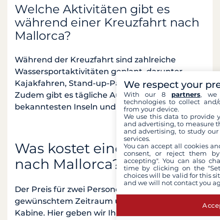
Welche Aktivitäten gibt es
während einer Kreuzfahrt nach
Mallorca?
Während der Kreuzfahrt sind zahlreiche
Wassersportaktivitäten geplant, darunter
Kajakfahren, Stand-up-Paddling und Tauchen.
We respect your pr
Zudem gibt es tägliche Ausflüge zu den
With our 8
partners
, we 
technologies to collect and/
bekanntesten Inseln und Städten der Region.
from your device.
We use this data to provide 
and advertising, to measure t
and advertising, to study ou
services.
Was kostet eine Kreuzfahrt
You can accept all cookies an
consent, or reject them by
nach Mallorca?
accepting". You can also ch
time by clicking on the "Set
choices will be valid for this 
and we will not contact you a
Der Preis für zwei Personen variiert je nach
gewünschtem Zeitraum und gewählter
Accep
Kabine. Hier geben wir Ihnen eine