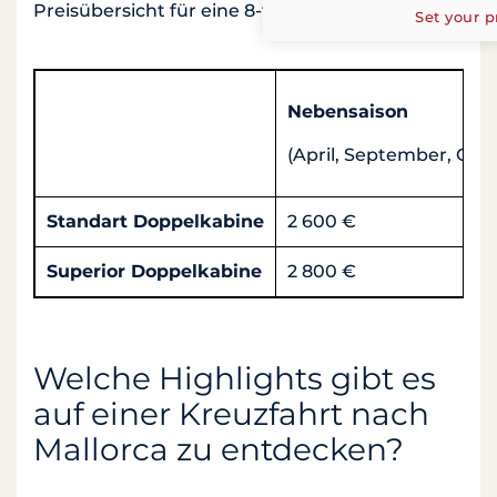
Preisübersicht für eine 8-tägige Kreuzfahrt.
Set your p
Nebensaison
(April, September, Okt
Standart Doppelkabine
2 600 €
Superior Doppelkabine
2 800 €
Welche Highlights gibt es
auf einer Kreuzfahrt nach
Mallorca zu entdecken?