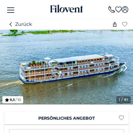
Zurück
9,3
/ 10
1
/ 81
PERSÖNLICHES ANGEBOT