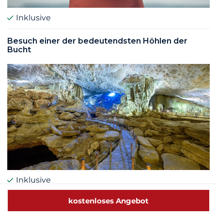
Inklusive
Besuch einer der bedeutendsten Höhlen der
Bucht
Inklusive
kostenloses Angebot
Besuch der Mausoleen von Khai Dinh