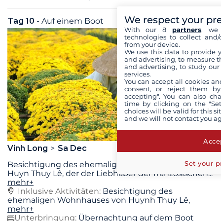
We respect your pr
Tag 10
- Auf einem Boot
Do. 10 September 2026
With our 8
partners
, we 
technologies to collect and/
from your device.
We use this data to provide 
and advertising, to measure t
and advertising, to study ou
services.
You can accept all cookies an
consent, or reject them by
accepting". You can also ch
time by clicking on the "Set
choices will be valid for this 
and we will not contact you a
Accep
Vinh Long
Sa Dec
Set your p
Besichtigung des ehemaligen Wohnhauses von
Huyn Thuy Lê, der der Liebhaber der französischen
...
mehr+
Inklusive Aktivitäten:
Besichtigung des
ehemaligen Wohnhauses von Huynh Thuy Lê,
mehr+
Unterbringung:
Übernachtung auf dem Boot