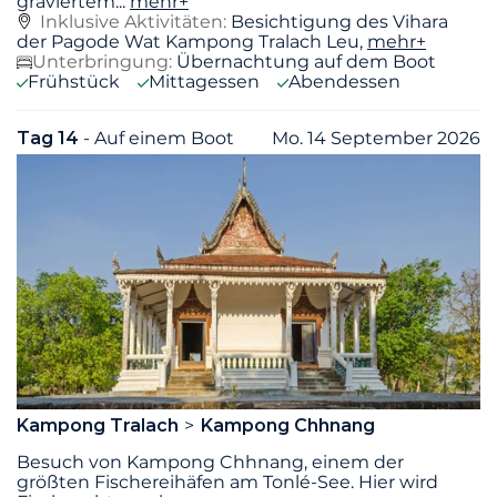
graviertem
...
mehr+
Inklusive Aktivitäten:
Besichtigung des Vihara
der Pagode Wat Kampong Tralach Leu,
mehr+
Unterbringung:
Übernachtung auf dem Boot
Frühstück
Mittagessen
Abendessen
Tag 14
- Auf einem Boot
Mo. 14 September 2026
Kampong Tralach
Kampong Chhnang
Besuch von Kampong Chhnang, einem der
größten Fischereihäfen am Tonlé-See. Hier wird