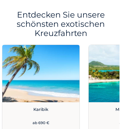
Entdecken Sie unsere
schönsten exotischen
Kreuzfahrten
Karibik
Marti
ab 690 €
ab 7