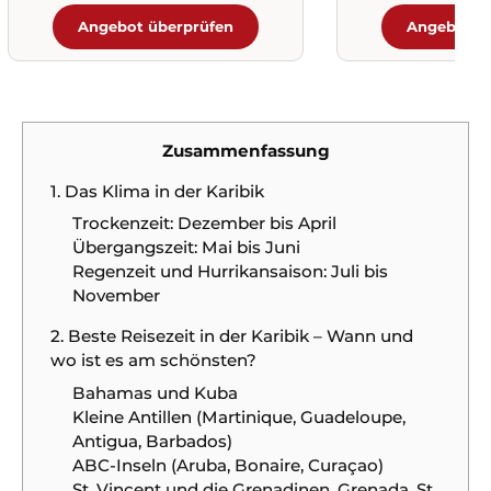
Angebot überprüfen
Angebot ü
Zusammenfassung
1. Das Klima in der Karibik
Trockenzeit: Dezember bis April
Übergangszeit: Mai bis Juni
Regenzeit und Hurrikansaison: Juli bis
November
2. Beste Reisezeit in der Karibik – Wann und
wo ist es am schönsten?
Bahamas und Kuba
Kleine Antillen (Martinique, Guadeloupe,
Antigua, Barbados)
ABC-Inseln (Aruba, Bonaire, Curaçao)
St. Vincent und die Grenadinen, Grenada, St.