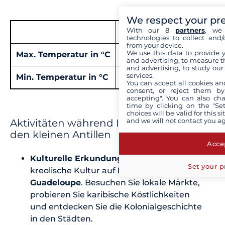
We respect your pr
With our 8
partners
, we 
Jan
Feb
März
April
technologies to collect and/
from your device.
We use this data to provide 
Max. Temperatur in °C
28°
29°
29°
30°
and advertising, to measure t
and advertising, to study ou
services.
Min. Temperatur in °C
21°
21°
21°
22°
You can accept all cookies an
consent, or reject them by
accepting". You can also ch
time by clicking on the "Set
choices will be valid for this 
and we will not contact you a
Aktivitäten während Ihres Urlaubs auf
den kleinen Antillen
Accep
Kulturelle Erkundungen
: Erleben Sie die
Set your p
kreolische Kultur auf
Martinique
und
Guadeloupe
. Besuchen Sie lokale Märkte,
probieren Sie karibische Köstlichkeiten
und entdecken Sie die Kolonialgeschichte
in den Städten.