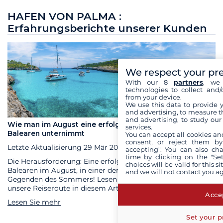
HAFEN VON PALMA :
Erfahrungsberichte unserer Kunden
We respect your pr
With our 8
partners
, we 
technologies to collect and/
from your device.
We use this data to provide 
and advertising, to measure t
and advertising, to study ou
Wie man im August eine erfolgreiche Kreuzfahrt auf den
services.
Balearen unternimmt
You can accept all cookies an
consent, or reject them by
Letzte Aktualisierung
29 Mär 2023
accepting". You can also ch
time by clicking on the "Set
Die Herausforderung: Eine erfolgreiche Kreuzfahrt auf den
choices will be valid for this 
Balearen im August, in einer der bevölkerungsreichsten
and we will not contact you a
Gegenden des Sommers! Lesen Sie unsere Tipps und
unsere Reiseroute in diesem Artikel.
Accep
Lesen Sie mehr
Set your p