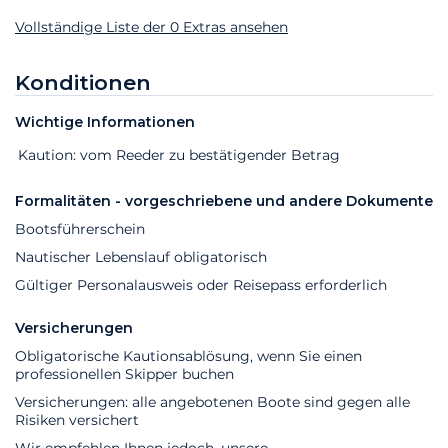
Vollständige Liste der 0 Extras ansehen
Extras
Status
Preis
Konditionen
Wichtige Informationen
Extras
Status
Preis
Kaution: vom Reeder zu bestätigender Betrag
Formalitäten - vorgeschriebene und andere Dokumente
Bootsführerschein
Nautischer Lebenslauf obligatorisch
Gültiger Personalausweis oder Reisepass erforderlich
Versicherungen
Obligatorische Kautionsablösung, wenn Sie einen
professionellen Skipper buchen
Versicherungen: alle angebotenen Boote sind gegen alle
Risiken versichert
Wir empfehlen Ihnen jedoch, unsere