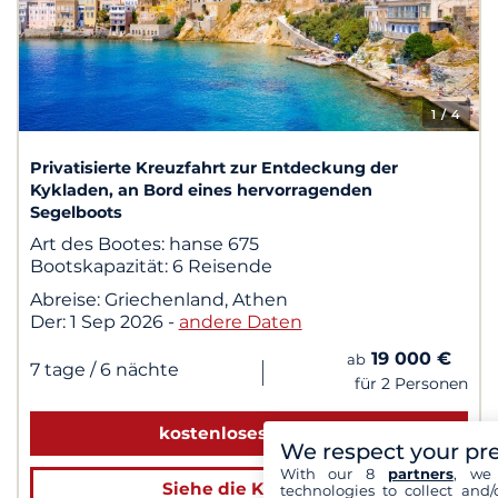
1
/ 4
Privatisierte Kreuzfahrt zur Entdeckung der
Kykladen, an Bord eines hervorragenden
Segelboots
Art des Bootes:
hanse 675
Bootskapazität:
6 Reisende
Abreise:
Griechenland, Athen
Der:
1 Sep 2026
-
andere Daten
19 000 €
ab
|
7 tage
/ 6 nächte
für 2 Personen
kostenloses Angebot
We respect your pr
With our 8
partners
, we 
Siehe die Kreuzfahrt
technologies to collect and/