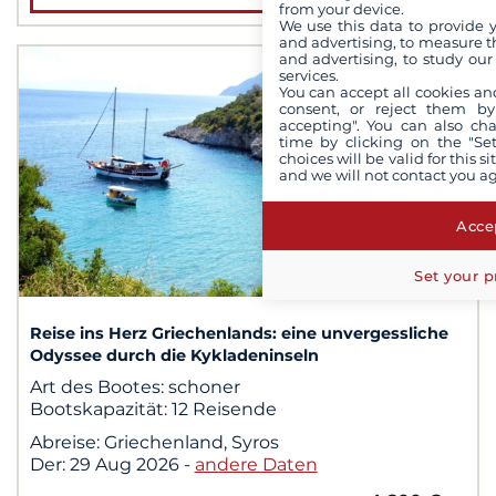
from your device.
We use this data to provide 
and advertising, to measure t
and advertising, to study ou
services.
You can accept all cookies an
consent, or reject them by
accepting". You can also ch
time by clicking on the "Set
choices will be valid for this 
and we will not contact you a
Accep
Set your p
1
/ 1
Reise ins Herz Griechenlands: eine unvergessliche
Odyssee durch die Kykladeninseln
Art des Bootes:
schoner
Bootskapazität:
12 Reisende
Abreise:
Griechenland, Syros
Der:
29 Aug 2026
-
andere Daten