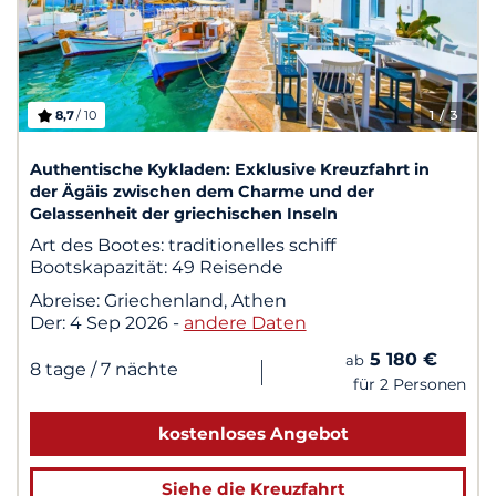
8,7
/ 10
1
/ 3
Authentische Kykladen: Exklusive Kreuzfahrt in
der Ägäis zwischen dem Charme und der
Gelassenheit der griechischen Inseln
Art des Bootes:
traditionelles schiff
Bootskapazität:
49 Reisende
Abreise:
Griechenland, Athen
Der:
4 Sep 2026
-
andere Daten
5 180 €
ab
|
8 tage
/ 7 nächte
für 2 Personen
kostenloses Angebot
Siehe die Kreuzfahrt