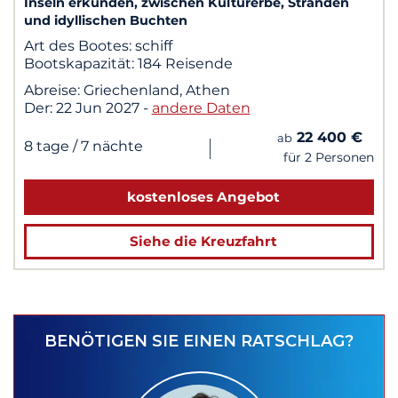
Inseln erkunden, zwischen Kulturerbe, Stränden
und idyllischen Buchten
Art des Bootes:
schiff
Bootskapazität:
184 Reisende
Abreise:
Griechenland, Athen
Der:
22 Jun 2027
-
andere Daten
22 400 €
ab
|
8 tage
/ 7 nächte
für 2 Personen
kostenloses Angebot
Siehe die Kreuzfahrt
BENÖTIGEN SIE EINEN RATSCHLAG?