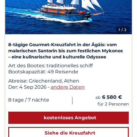
1
/ 2
8-tägige Gourmet-Kreuzfahrt in der Ägäis: vom
malerischen Santorin bis zum festlichen Mykonos
– eine kulinarische und kulturelle Odyssee
Art des Bootes:
traditionelles schiff
Bootskapazität:
49 Reisende
Abreise:
Griechenland, Athen
Der:
4 Sep 2026
-
andere Daten
6 580 €
ab
|
8 tage
/ 7 nächte
für 2 Personen
kostenloses Angebot
Siehe die Kreuzfahrt