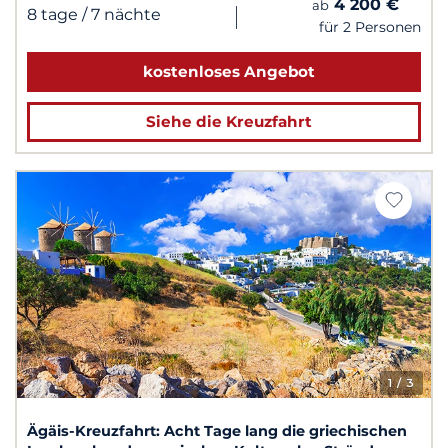
4 200 €
ab
|
8 tage
/ 7 nächte
für 2 Personen
kostenloses Angebot
Siehe die Kreuzfahrt
1
/ 3
Ägäis-Kreuzfahrt: Acht Tage lang die griechischen