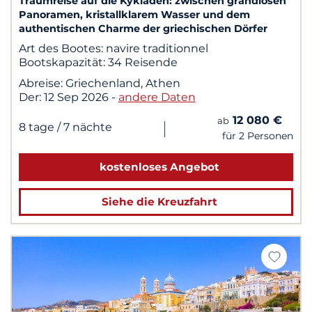
Traumreise auf die Kykladen: zwischen grandiosen
Panoramen, kristallklarem Wasser und dem
authentischen Charme der griechischen Dörfer
Art des Bootes:
navire traditionnel
Bootskapazität:
34 Reisende
Abreise:
Griechenland, Athen
Der:
12 Sep 2026
-
andere Daten
12 080 €
ab
|
8 tage
/ 7 nächte
für 2 Personen
kostenloses Angebot
Siehe die Kreuzfahrt