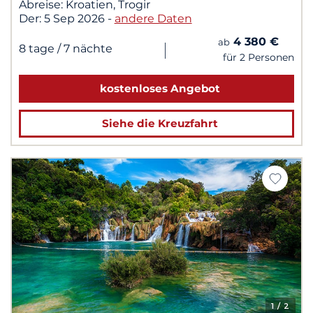
Abreise:
Kroatien, Trogir
Der:
5 Sep 2026
-
andere Daten
4 380 €
ab
|
8 tage
/ 7 nächte
für 2 Personen
kostenloses Angebot
Siehe die Kreuzfahrt
1
/ 2