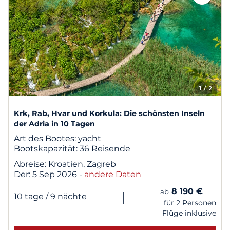
1
/ 2
Krk, Rab, Hvar und Korkula: Die schönsten Inseln
der Adria in 10 Tagen
Art des Bootes:
yacht
Bootskapazität:
36 Reisende
Abreise:
Kroatien, Zagreb
Der:
5 Sep 2026
-
andere Daten
8 190 €
ab
|
10 tage
/ 9 nächte
für 2 Personen
Flüge inklusive