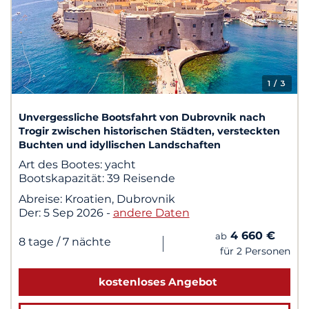
1
/ 3
Unvergessliche Bootsfahrt von Dubrovnik nach
Trogir zwischen historischen Städten, versteckten
Buchten und idyllischen Landschaften
Art des Bootes:
yacht
Bootskapazität:
39 Reisende
Abreise:
Kroatien, Dubrovnik
Der:
5 Sep 2026
-
andere Daten
4 660 €
ab
|
8 tage
/ 7 nächte
für 2 Personen
kostenloses Angebot