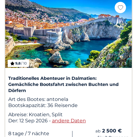
9,8
/ 10
1
/ 3
Traditionelles Abenteuer in Dalmatien:
Gemächliche Bootsfahrt zwischen Buchten und
Dörfern
Art des Bootes:
antonela
Bootskapazität:
36 Reisende
Abreise:
Kroatien, Split
Der:
12 Sep 2026
-
andere Daten
2 500 €
ab
|
8 tage
/ 7 nächte