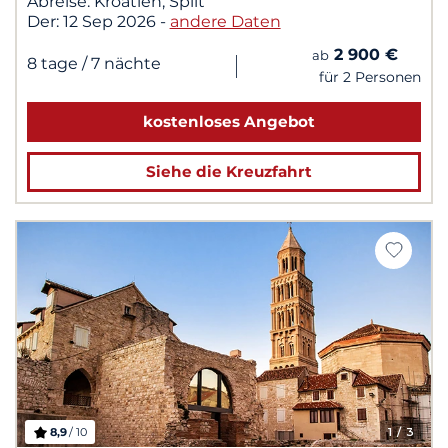
Abreise:
Kroatien, Split
Der:
12 Sep 2026
-
andere Daten
2 900 €
ab
|
8 tage
/ 7 nächte
für 2 Personen
kostenloses Angebot
Siehe die Kreuzfahrt
8,9
/ 10
1
/ 3