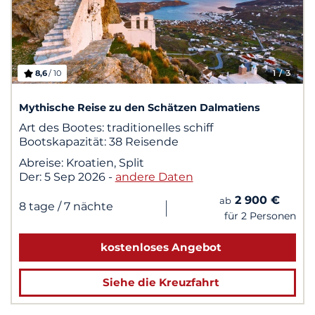
8,6
/ 10
1
/ 3
Mythische Reise zu den Schätzen Dalmatiens
Art des Bootes:
traditionelles schiff
Bootskapazität:
38 Reisende
Abreise:
Kroatien, Split
Der:
5 Sep 2026
-
andere Daten
2 900 €
ab
|
8 tage
/ 7 nächte
für 2 Personen
kostenloses Angebot
Siehe die Kreuzfahrt