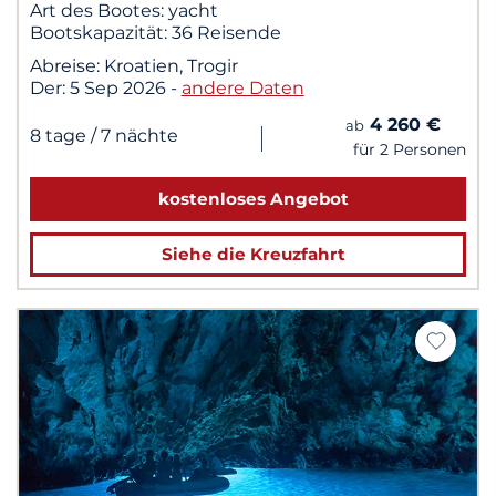
Art des Bootes:
yacht
Bootskapazität:
36 Reisende
Abreise:
Kroatien, Trogir
Der:
5 Sep 2026
-
andere Daten
4 260 €
ab
|
8 tage
/ 7 nächte
für 2 Personen
kostenloses Angebot
Siehe die Kreuzfahrt