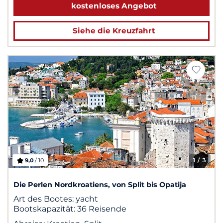
kostenloses Angebot
Siehe die Kreuzfahrt
9,0
/ 10
1
/ 3
Die Perlen Nordkroatiens, von Split bis Opatija
Art des Bootes:
yacht
Bootskapazität:
36 Reisende