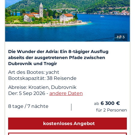
1
/ 3
Die Wunder der Adria: Ein 8-tägiger Ausflug
abseits der ausgetretenen Pfade zwischen
Dubrovnik und Trogir
Art des Bootes:
yacht
Bootskapazität:
38 Reisende
Abreise:
Kroatien, Dubrovnik
Der:
5 Sep 2026
-
andere Daten
6 300 €
ab
|
8 tage
/ 7 nächte
für 2 Personen
kostenloses Angebot