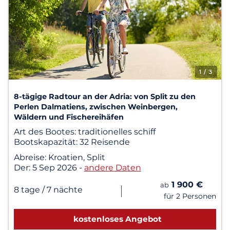
1
/ 3
8-tägige Radtour an der Adria: von Split zu den
Perlen Dalmatiens, zwischen Weinbergen,
Wäldern und Fischereihäfen
Art des Bootes:
traditionelles schiff
Bootskapazität:
32 Reisende
Abreise:
Kroatien, Split
Der:
5 Sep 2026
-
andere Daten
1 900 €
ab
|
8 tage
/ 7 nächte
für 2 Personen
kostenloses Angebot