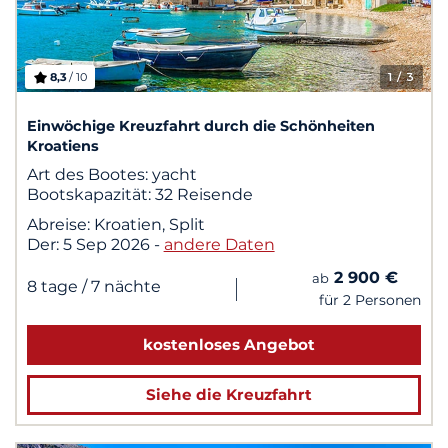
8,3
/ 10
1
/ 3
Einwöchige Kreuzfahrt durch die Schönheiten
Kroatiens
Art des Bootes:
yacht
Bootskapazität:
32 Reisende
Abreise:
Kroatien, Split
Der:
5 Sep 2026
-
andere Daten
2 900 €
ab
|
8 tage
/ 7 nächte
für 2 Personen
kostenloses Angebot
Siehe die Kreuzfahrt