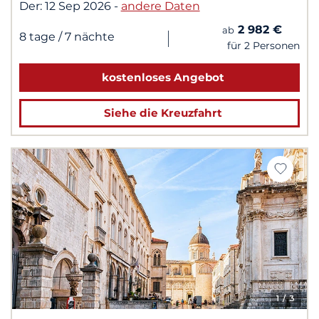
Der:
12 Sep 2026
-
andere Daten
2 982 €
ab
|
8 tage
/ 7 nächte
für 2 Personen
kostenloses Angebot
Siehe die Kreuzfahrt
1
/ 3