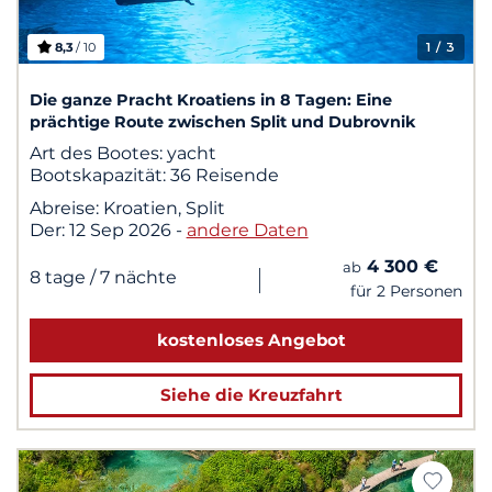
8,3
/ 10
1
/ 3
Die ganze Pracht Kroatiens in 8 Tagen: Eine
prächtige Route zwischen Split und Dubrovnik
Art des Bootes:
yacht
Bootskapazität:
36 Reisende
Abreise:
Kroatien, Split
Der:
12 Sep 2026
-
andere Daten
4 300 €
ab
|
8 tage
/ 7 nächte
für 2 Personen
kostenloses Angebot
Siehe die Kreuzfahrt