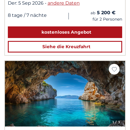
Der:
5 Sep 2026
-
andere Daten
5 200 €
ab
|
8 tage
/ 7 nächte
für 2 Personen
kostenloses Angebot
Siehe die Kreuzfahrt
1
/ 3