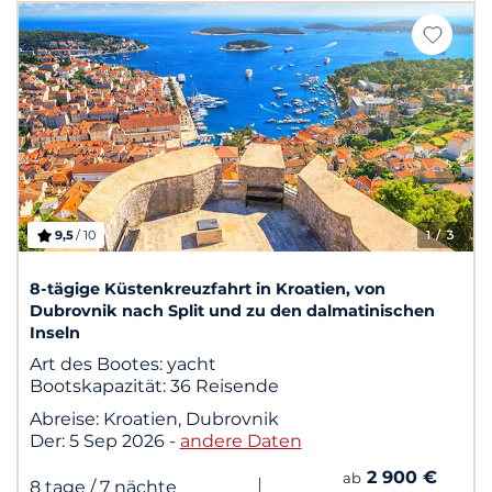
9,5
/ 10
1
/ 3
8-tägige Küstenkreuzfahrt in Kroatien, von
Dubrovnik nach Split und zu den dalmatinischen
Inseln
Art des Bootes:
yacht
Bootskapazität:
36 Reisende
Abreise:
Kroatien, Dubrovnik
Der:
5 Sep 2026
-
andere Daten
2 900 €
ab
|
8 tage
/ 7 nächte