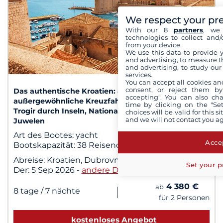
We respect your pr
With our 8
partners
, we 
technologies to collect and/
from your device.
We use this data to provide 
and advertising, to measure t
and advertising, to study ou
1
/ 3
services.
You can accept all cookies an
consent, or reject them by
Das authentische Kroatien: 8 Tage
accepting". You can also ch
außergewöhnliche Kreuzfahrt von Dubrovnik nach
time by clicking on the "Set
Trogir durch Inseln, Nationalparks und historische
choices will be valid for this 
and we will not contact you a
Juwelen
Art des Bootes:
yacht
Accep
Bootskapazität:
38 Reisende
Abreise:
Kroatien, Dubrovnik
Set your p
Der:
5 Sep 2026
-
andere Daten
4 380 €
ab
|
8 tage
/ 7 nächte
für 2 Personen
kostenloses Angebot