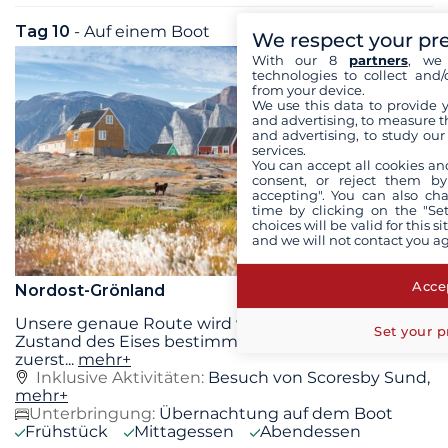
Tag 10
- Auf einem Boot
Sa. 29 August 2026
We respect your pr
With our 8
partners
, we 
technologies to collect and/
from your device.
We use this data to provide 
and advertising, to measure t
and advertising, to study ou
services.
You can accept all cookies an
consent, or reject them by
accepting". You can also ch
time by clicking on the "Set
choices will be valid for this 
and we will not contact you a
Accep
Nordost-Grönland
Unsere genaue Route wird vom Wetter und dem
Set your p
Zustand des Eises bestimmt, aber wir planen,
zuerst
...
mehr+
Inklusive Aktivitäten:
Besuch von Scoresby Sund,
mehr+
Unterbringung:
Übernachtung auf dem Boot
Frühstück
Mittagessen
Abendessen