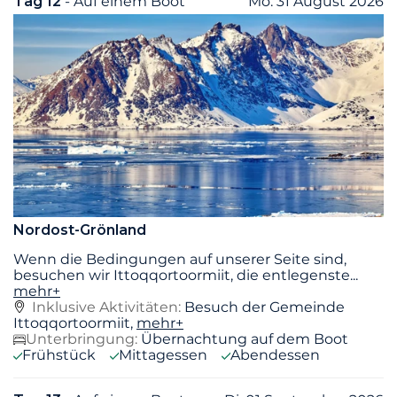
Tag 12
- Auf einem Boot
Mo. 31 August 2026
Nordost-Grönland
Wenn die Bedingungen auf unserer Seite sind,
besuchen wir Ittoqqortoormiit, die entlegenste
...
mehr+
Inklusive Aktivitäten:
Besuch der Gemeinde
Ittoqqortoormiit,
mehr+
Unterbringung:
Übernachtung auf dem Boot
Frühstück
Mittagessen
Abendessen