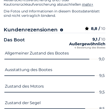
Kautionsrückkaufversicherung abzuschließen
mehr+
Die Fotos und Informationen in diesem Bootsdatenblatt
sind nicht vertraglich bindend.
8,8 /
10
Kundenrezensionen
9,1 /
10
Das Boot
Außergewöhnlich
4 Bewertung des Bootes
Name des Kriteriums
Note
Allgemeiner Zustand des Bootes
9,0
Ausstattung des Bootes
9,5
Zustand des Motors
9,5
Zustand der Segel
8,5