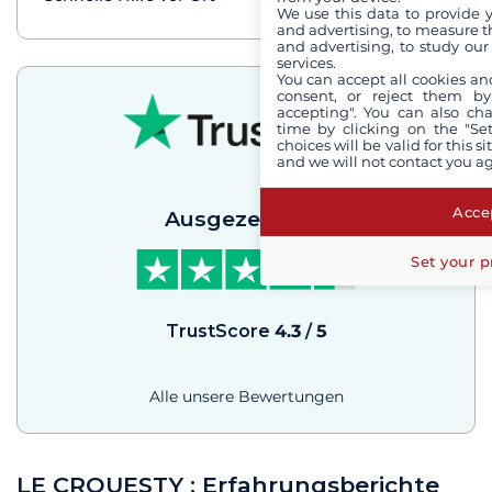
We use this data to provide 
and advertising, to measure t
and advertising, to study ou
services.
You can accept all cookies an
consent, or reject them by
accepting". You can also ch
time by clicking on the "Set
choices will be valid for this 
and we will not contact you a
Accep
Ausgezeichnet
Set your p
TrustScore
4.3
/
5
Alle unsere Bewertungen
LE CROUESTY : Erfahrungsberichte