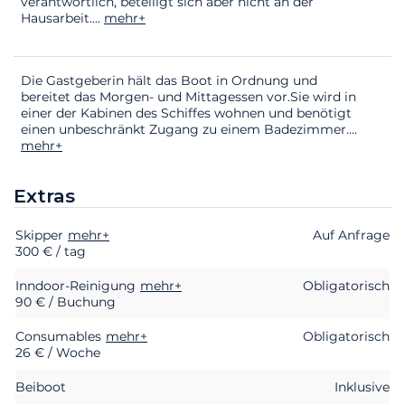
verantwortlich, beteiligt sich aber nicht an der
Hausarbeit.
...
mehr+
Die Gastgeberin hält das Boot in Ordnung und
bereitet das Morgen- und Mittagessen vor.Sie wird in
einer der Kabinen des Schiffes wohnen und benötigt
einen unbeschränkt Zugang zu einem Badezimmer.
...
mehr+
Extras
Skipper
Extras
Status
mehr+
Preis
Auf Anfrage
300 € / tag
Inndoor-Reinigung
mehr+
Obligatorisch
90 € / Buchung
Consumables
mehr+
Obligatorisch
26 € / Woche
Beiboot
Inklusive