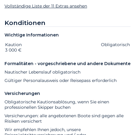
Vollständige Liste der 11 Extras ansehen
Konditionen
Wichtige Informationen
Kaution
Extras
Status
Preis
Obligatorisch
3 000 €
Formalitäten - vorgeschriebene und andere Dokumente
Nautischer Lebenslauf obligatorisch
Gültiger Personalausweis oder Reisepass erforderlich
Versicherungen
Obligatorische Kautionsablösung, wenn Sie einen
professionellen Skipper buchen
Versicherungen: alle angebotenen Boote sind gegen alle
Risiken versichert
Wir empfehlen Ihnen jedoch, unsere
Reiserücktrittsversicherung und / oder