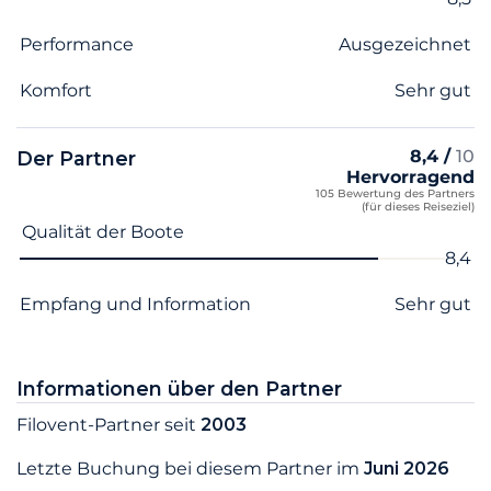
Performance
Ausgezeichnet
Komfort
Sehr gut
8,4 /
10
Der Partner
Hervorragend
105 Bewertung des Partners
(für dieses Reiseziel)
Name des Kriteriums
Note
Qualität der Boote
8,4
Empfang und Information
Sehr gut
Informationen über den Partner
Filovent-Partner seit
2003
Letzte Buchung bei diesem Partner im
Juni 2026