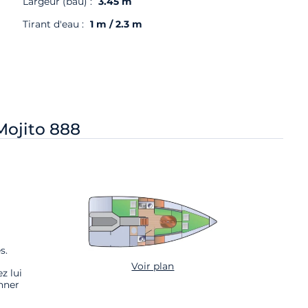
Largeur (bau) :
3.45 m
Tirant d'eau :
1 m / 2.3 m
Mojito 888
s.
Voir plan
z lui
nner