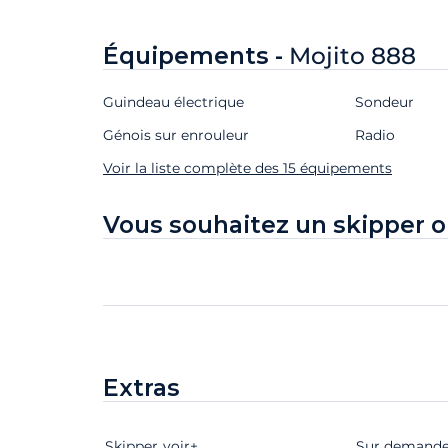
Équipements -
Mojito 888
Guindeau électrique
Sondeur
Génois sur enrouleur
Radio
Voir la liste complète des 15 équipements
Vous souhaitez un skipper o
Extras
Skipper
Extras
Statut
voir+
Prix
Sur demand