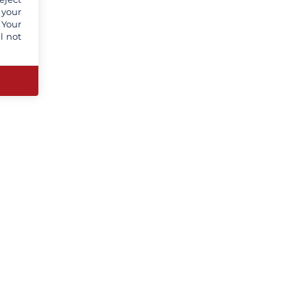
 your
 Your
l not