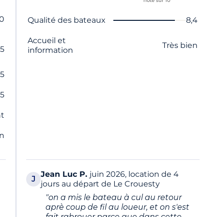
note sur 10
,0
Nom du critère
Note
Qualité des bateaux
8,4
Accueil et
Très bien
,5
information
,5
,5
nt
en
Jean Luc
P.
juin 2026, location de 4
J
jours au départ de Le Crouesty
"on a mis le bateau à cul au retour
aprè coup de fil au loueur, et on s'est
fait rabrouer parce que dans cette