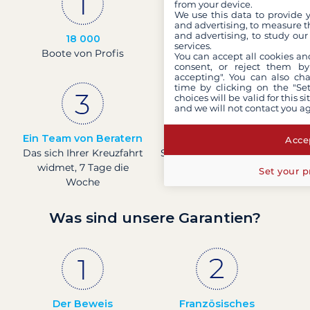
from your device.
We use this data to provide 
and advertising, to measure t
and advertising, to study ou
18 000
30 Jahre
services.
Boote von Profis
Erfahrung und
You can accept all cookies an
consent, or reject them by
Leidenschaft
accepting". You can also ch
time by clicking on the "Set
choices will be valid for this 
and we will not contact you a
Ein Team von Beratern
Preise in Echtzeit
Accep
Das sich Ihrer Kreuzfahrt
Sehen Sie die Preise für
widmet, 7 Tage die
Boote in Echtzeit.
Set your p
Woche
Was sind unsere Garantien?
Der Beweis
Französisches