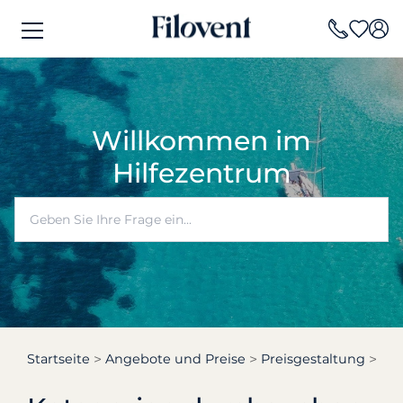
Willkommen im
Hilfezentrum
Startseite
Angebote und Preise
Preisgestaltung
Was