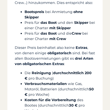
Crew…) hinzukommen. Dies entspricht also:
Bootspreis
bei Anmietung
ohne
Skipper
Preis für
das Boot
und den
Skipper
bei
einer Charter
mit Skipper
Preis für
das Boot
und die
Crew
bei
einer Charter
mit Crew
Dieser Preis beinhaltet also keine
Extras
,
von denen einige
obligatorisch
sind. Bei fast
allen Bootsvermietungen gibt es
drei Arten
von obligatorischen Extras
:
Die
Reinigung
(
durchschnittlich 200
€
pro Buchung)
Verbrauchsmaterialien
wie Gas,
Motoröl, Batterien (durchschnittlich
50
€
pro Woche)
Kosten für die Vorbereitung
des
Bootes (durchschnittlich
30 €
pro