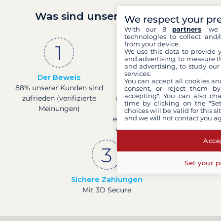
Was sind unsere Garantien?
We respect your pr
With our 8
partners
, we 
technologies to collect and/
from your device.
We use this data to provide 
and advertising, to measure t
and advertising, to study ou
services.
Der Beweis
Französisches
You can accept all cookies an
88% unserer Kunden sind
Unternehmen
consent, or reject them by
accepting". You can also ch
zufrieden (verifizierte
mit solider finanzieller
time by clicking on the "Set
Meinungen)
Basis, bestätigt durch
choices will be valid for this 
and we will not contact you a
eine Bonitätsbewertung
der Banque de France.
Accep
Set your p
Sichere Zahlungen
Mit 3D Secure