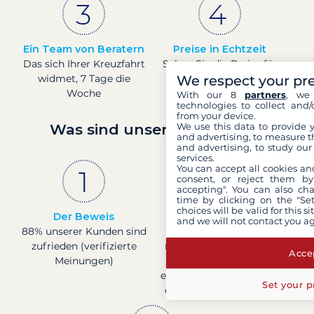
Ein Team von Beratern
Preise in Echtzeit
Das sich Ihrer Kreuzfahrt
Sehen Sie die Preise für
We respect your pr
widmet, 7 Tage die
Boote in Echtzeit.
Woche
With our 8
partners
, we 
technologies to collect and/
from your device.
We use this data to provide 
Was sind unsere Garantien?
and advertising, to measure t
and advertising, to study ou
services.
You can accept all cookies an
consent, or reject them by
accepting". You can also ch
time by clicking on the "Set
choices will be valid for this 
Der Beweis
Französisches
and we will not contact you a
88% unserer Kunden sind
Unternehmen
zufrieden (verifizierte
mit solider finanzieller
Accep
Meinungen)
Basis, bestätigt durch
eine Bonitätsbewertung
Set your p
der Banque de France.