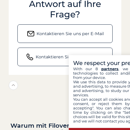
Antwort auf Ihre
Frage?
Kontaktieren Sie uns per E-Mail
Kontaktieren Sie uns telefonisch
We respect your pr
With our 8
partners
, we 
technologies to collect and/
from your device.
We use this data to provide 
and advertising, to measure t
and advertising, to study ou
services.
You can accept all cookies an
consent, or reject them by
accepting". You can also ch
time by clicking on the "Set
choices will be valid for this 
and we will not contact you a
Warum mit Filovent auf Segeltörn