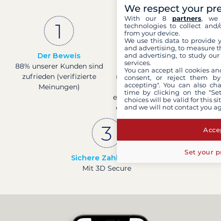
We respect your pr
With our 8
partners
, we 
technologies to collect and/
from your device.
We use this data to provide 
and advertising, to measure t
and advertising, to study ou
Der Beweis
Französisches
services.
88% unserer Kunden sind
Unternehmen
You can accept all cookies an
zufrieden (verifizierte
mit solider finanzieller
consent, or reject them by
accepting". You can also ch
Meinungen)
Basis, bestätigt durch
time by clicking on the "Set
eine Bonitätsbewertung
choices will be valid for this 
and we will not contact you a
der Banque de France.
Accep
Set your p
Sichere Zahlungen
Mit 3D Secure