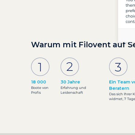
them
pref
choi
cont
Warum mit Filovent auf S
18 000
30 Jahre
Ein Team v
Boote von
Erfahrung und
Beratern
Profis
Leidenschaft
Das sich Ihrer 
widmet, 7 Tag