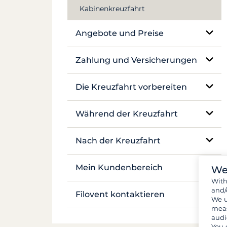
Kabinenkreuzfahrt
Mekong
Angebote und Preise
Preisgestaltung
Zahlung und Versicherungen
Versicherungen und Kautionen
Die Kreuzfahrt vorbereiten
Zahlungen
Buchung und Verfügbarkeit
Während der Kreuzfahrt
Flüge und Transfers
Vor-Ort-Betreuung
Nach der Kreuzfahrt
Dokumente und Formalitäten
Navigation und Ankerplätze
Bestandsaufnahme
Mein Kundenbereich
We
Gepäck und Ausrüstung
Wit
Leben an Bord
and/
Meine Buchung verwalten
Filovent kontaktieren
We u
Verpflegung und Einkäufe
Sicherheit an Bord
meas
Meine Angebote
audi
Alle Kontakte
You 