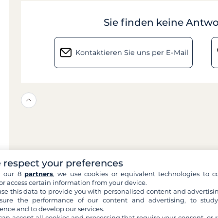
Sie finden keine Antwo
Kontaktieren Sie uns per E-Mail
 respect your preferences
h our 8
partners
, we use cookies or equivalent technologies to co
or access certain information from your device.
se this data to provide you with personalised content and advertisin
ure the performance of our content and advertising, to stud
ence and to develop our services.
can accept all cookies and processing that require your consent, or r