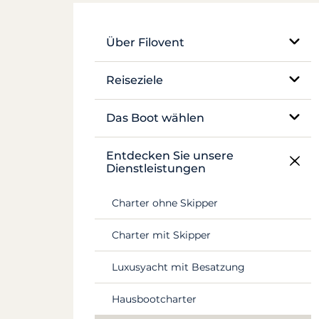
Über Filovent
Unser Unternehmen
Reiseziele
Was uns auszeichnet
Ägypten
Das Boot wählen
Frankreich
Einrumpf-Segelboot
Entdecken Sie unsere
Dienstleistungen
Griechenland
Katamaran
Charter ohne Skipper
Kroatien
Traditionelles Boot
Charter mit Skipper
Antillen
Motoryacht
Luxusyacht mit Besatzung
Canal du Midi
Hausboot und Pénichette
Hausbootcharter
Seychellen