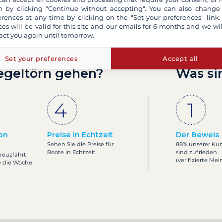
 by clicking "Continue without accepting". You can also change
erences at any time by clicking on the "Set your preferences" link.
ces will be valid for this site and our emails for 6 months and we wil
act you again until tomorrow.
Set your preferences
Accept all
egeltörn gehen?
Was si
on
Preise in Echtzeit
Der Beweis
Sehen Sie die Preise für
88% unserer Ku
Boote in Echtzeit.
sind zufrieden
Kreuzfahrt
(verifizierte Me
e die Woche