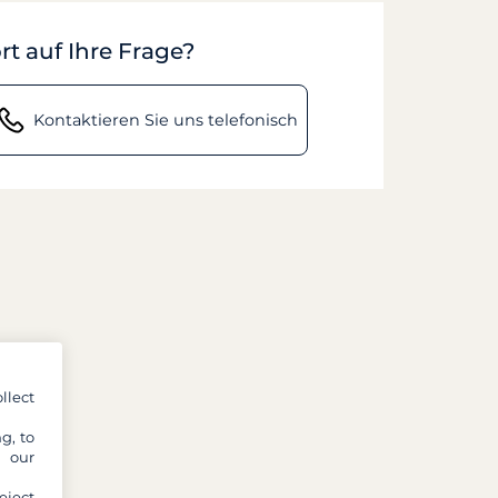
rt auf Ihre Frage?
Kontaktieren Sie uns telefonisch
llect
g, to
y our
eject