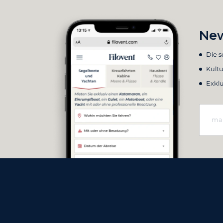
New
Die 
Kultu
Exkl