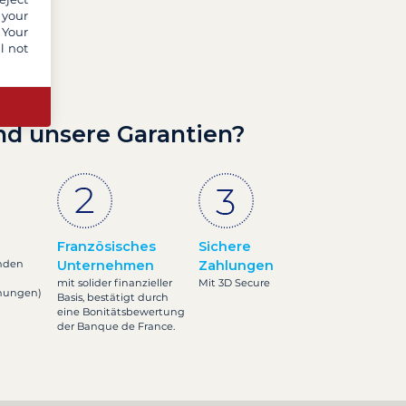
 your
 Your
l not
nd unsere Garantien?
Französisches
Sichere
nden
Unternehmen
Zahlungen
mit solider finanzieller
Mit 3D Secure
inungen)
Basis, bestätigt durch
eine Bonitätsbewertung
der Banque de France.