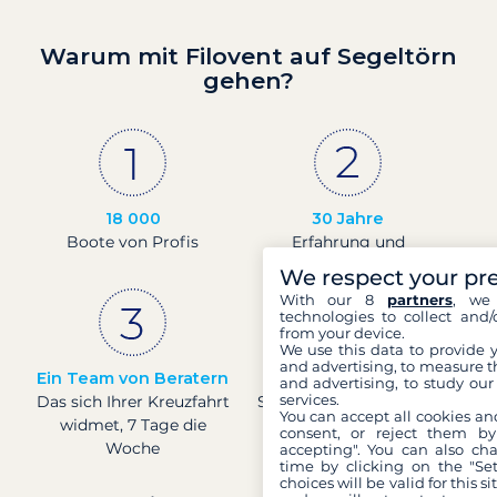
Warum mit Filovent auf Segeltörn
gehen?
18 000
30 Jahre
Boote von Profis
Erfahrung und
Leidenschaft
We respect your pr
With our 8
partners
, we 
technologies to collect and/
from your device.
We use this data to provide 
and advertising, to measure t
Ein Team von Beratern
Preise in Echtzeit
and advertising, to study ou
services.
Das sich Ihrer Kreuzfahrt
Sehen Sie die Preise für
You can accept all cookies an
widmet, 7 Tage die
Boote in Echtzeit.
consent, or reject them by
Woche
accepting". You can also ch
time by clicking on the "Set
choices will be valid for this 