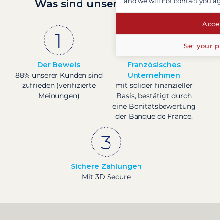
and we will not contact you a
Was sind unsere Garantien?
Accep
Set your p
Der Beweis
Französisches
88% unserer Kunden sind
Unternehmen
zufrieden (verifizierte
mit solider finanzieller
Meinungen)
Basis, bestätigt durch
eine Bonitätsbewertung
der Banque de France.
Sichere Zahlungen
Mit 3D Secure