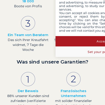
18 000
30 Jahre
and advertising, to measure t
and advertising, to study ou
Boote von Profis
Erfahrung und
services.
Leidenschaft
You can accept all cookies an
consent, or reject them by
accepting". You can also ch
time by clicking on the "Set
choices will be valid for this 
and we will not contact you a
Ein Team von Beratern
Preise in Echtzeit
Das sich Ihrer Kreuzfahrt
Sehen Sie die Preise für
Accep
widmet, 7 Tage die
Boote in Echtzeit.
Woche
Set your p
Was sind unsere Garantien?
Der Beweis
Französisches
88% unserer Kunden sind
Unternehmen
zufrieden (verifizierte
mit solider finanzieller