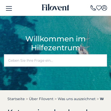
Willkommen im
Hilfezentrum
Startseite
Über Filovent
Was uns auszeichnet
Was i