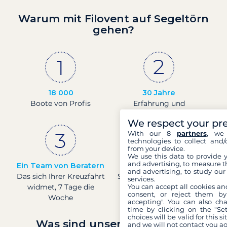
Warum mit Filovent auf Segeltörn
gehen?
18 000
30 Jahre
Boote von Profis
Erfahrung und
Leidenschaft
We respect your pr
With our 8
partners
, we 
technologies to collect and/
from your device.
We use this data to provide 
and advertising, to measure t
Ein Team von Beratern
Preise in Echtzeit
and advertising, to study ou
Das sich Ihrer Kreuzfahrt
Sehen Sie die Preise für
services.
You can accept all cookies an
widmet, 7 Tage die
Boote in Echtzeit.
consent, or reject them by
Woche
accepting". You can also ch
time by clicking on the "Set
choices will be valid for this 
Was sind unsere Garantien?
and we will not contact you a