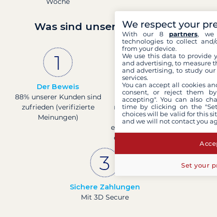
Woche
We respect your pr
Was sind unsere Garantien?
With our 8
partners
, we 
technologies to collect and/
from your device.
We use this data to provide 
and advertising, to measure t
and advertising, to study ou
services.
You can accept all cookies an
Der Beweis
Französisches
consent, or reject them by
88% unserer Kunden sind
Unternehmen
accepting". You can also ch
time by clicking on the "Set
zufrieden (verifizierte
mit solider finanzieller
choices will be valid for this 
Meinungen)
Basis, bestätigt durch
and we will not contact you a
eine Bonitätsbewertung
der Banque de France.
Accep
Set your p
Sichere Zahlungen
Mit 3D Secure