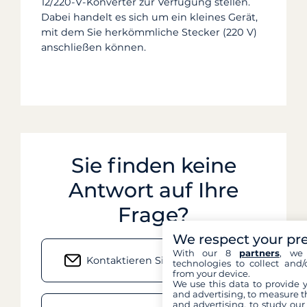
12/220-V-Konverter zur Verfügung stellen.
Dabei handelt es sich um ein kleines Gerät,
mit dem Sie herkömmliche Stecker (220 V)
anschließen können.
Sie finden keine
Antwort auf Ihre
Frage?
We respect your pr
With our 8
partners
, we 
Kontaktieren Sie uns per E-Mail
technologies to collect and/
from your device.
We use this data to provide 
and advertising, to measure t
and advertising, to study ou