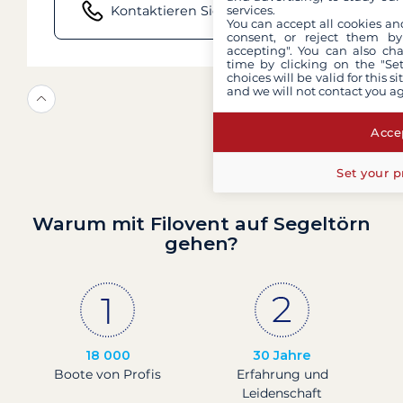
services.
Kontaktieren Sie uns telefonisch
You can accept all cookies an
consent, or reject them by
accepting". You can also ch
time by clicking on the "Set
choices will be valid for this 
and we will not contact you a
Accep
Set your p
Warum mit Filovent auf Segeltörn
gehen?
18 000
30 Jahre
Boote von Profis
Erfahrung und
Leidenschaft