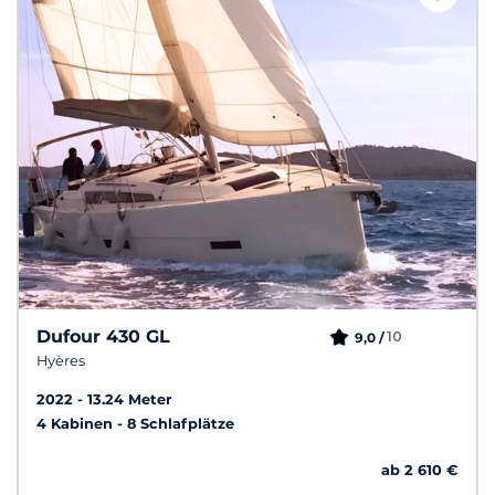
Dufour 430 GL
10
9,0 /
Hyères
2022
13.24 Meter
4 Kabinen
8 Schlafplätze
ab 2 610 €