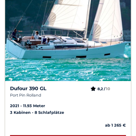
Dufour 390 GL
10
8,2 /
Port Pin Rolland
2021
11.93 Meter
3 Kabinen
8 Schlafplätze
ab 1 265 €