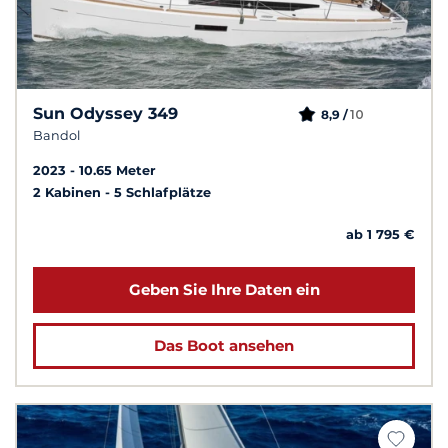
Sun Odyssey 349
10
8,9 /
Bandol
2023
10.65 Meter
2 Kabinen
5 Schlafplätze
ab 1 795 €
Geben Sie Ihre Daten ein
Das Boot ansehen