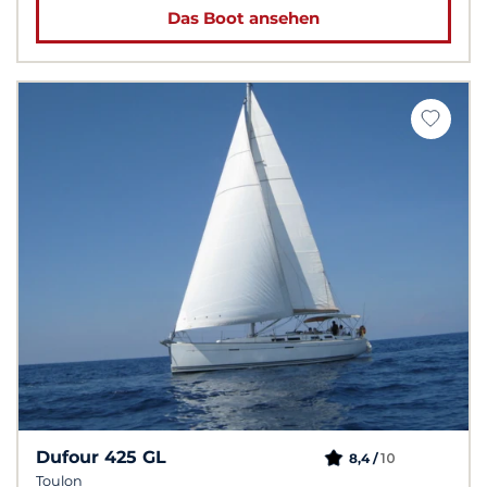
Das Boot ansehen
Dufour 425 GL
10
8,4 /
Toulon