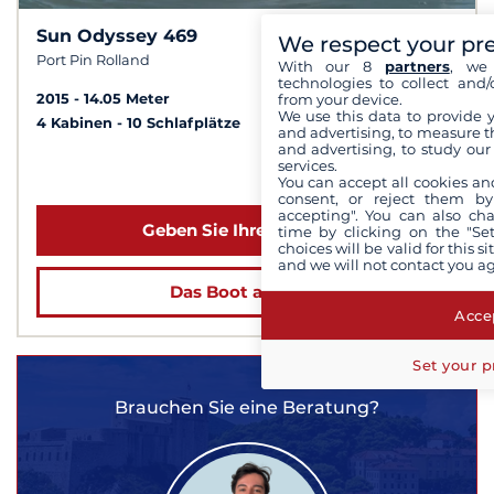
Sun Odyssey 469
10
8,2 /
We respect your pr
Port Pin Rolland
With our 8
partners
, we 
technologies to collect and/
from your device.
2015
14.05 Meter
We use this data to provide 
4 Kabinen
10 Schlafplätze
and advertising, to measure t
and advertising, to study ou
services.
ab 1 400 €
You can accept all cookies an
consent, or reject them by
accepting". You can also ch
Geben Sie Ihre Daten ein
time by clicking on the "Set
choices will be valid for this 
and we will not contact you a
Das Boot ansehen
Accep
Set your p
Brauchen Sie eine Beratung?