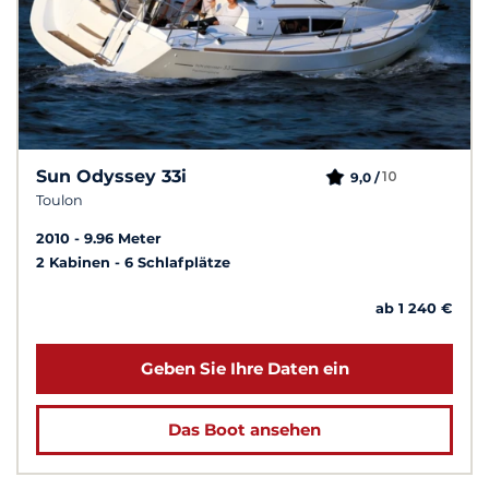
Sun Odyssey 33i
10
9,0 /
Toulon
2010
9.96 Meter
2 Kabinen
6 Schlafplätze
ab 1 240 €
Geben Sie Ihre Daten ein
Das Boot ansehen