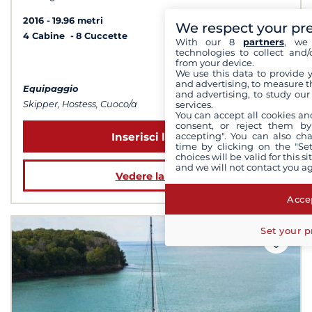
2016
19.96 metri
We respect your pr
4 Cabine
8 Cuccette
With our 8
partners
, we 
technologies to collect and/
from your device.
a partire da 23 000 €
We use this data to provide 
and advertising, to measure t
Equipaggio
and advertising, to study ou
services.
Skipper, Hostess, Cuoco/a
You can accept all cookies an
consent, or reject them by
accepting". You can also ch
Inserisci le date
time by clicking on the "Set
choices will be valid for this 
and we will not contact you a
Vedere la barca
Accep
Set your p