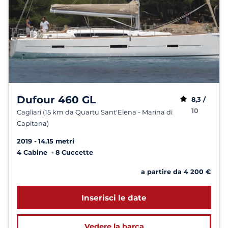
Dufour 460 GL
8,3 /
10
Cagliari (15 km da Quartu Sant'Elena - Marina di
Capitana)
2019
14.15 metri
4 Cabine
8 Cuccette
a partire da 4 200 €
Inserisci le date
Vedere la barca