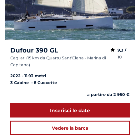
Dufour 390 GL
9,3 /
10
Cagliari (15 km da Quartu Sant'Elena - Marina di
Capitana)
2022
11.93 metri
3 Cabine
8 Cuccette
a partire da 2 950 €
Inserisci le date
Vedere la barca