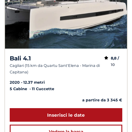
Bali 4.1
8,8 /
10
Cagliari (15 km da Quartu Sant'Elena - Marina di
Capitana)
2020
12.37 metri
5 Cabine
11 Cuccette
a partire da 3 345 €
Inserisci le date
Vedere la barca