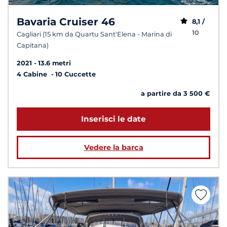
Bavaria Cruiser 46
8,1 /
10
Cagliari (15 km da Quartu Sant'Elena - Marina di
Capitana)
2021
13.6 metri
4 Cabine
10 Cuccette
a partire da 3 500 €
Inserisci le date
Vedere la barca