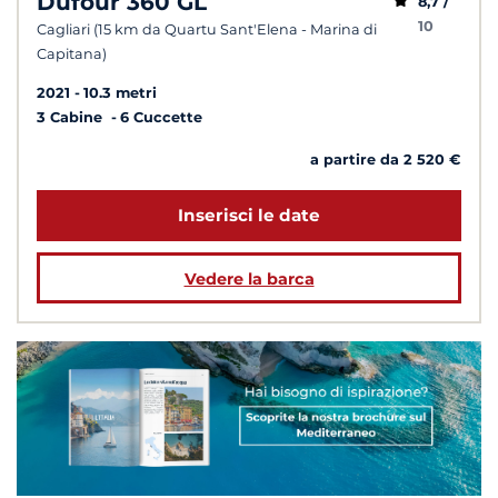
Dufour 360 GL
8,7 /
10
Cagliari (15 km da Quartu Sant'Elena - Marina di
Capitana)
2021
10.3 metri
3 Cabine
6 Cuccette
a partire da 2 520 €
Inserisci le date
Vedere la barca