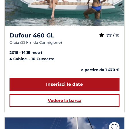
Dufour 460 GL
7,7 /
10
Olbia (22 km da Cannigione)
2018
14.15 metri
4 Cabine
10 Cuccette
a partire da 1 470 €
Inserisci le date
Vedere la barca