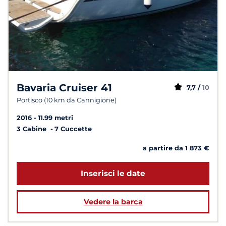
Bavaria Cruiser 41
7,7 /
10
Portisco (10 km da Cannigione)
2016
11.99 metri
3 Cabine
7 Cuccette
a partire da 1 873 €
Inserisci le date
Vedere la barca