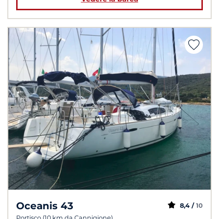
Oceanis 43
8,4 /
10
Portisco (10 km da Cannigione)