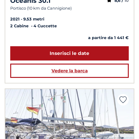
Oceanis 30.1
8,6 /
10
Portisco (10 km da Cannigione)
2021
9.53 metri
2 Cabine
4 Cuccette
a partire da 1 441 €
Inserisci le date
Vedere la barca