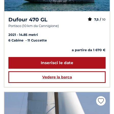
Dufour 470 GL
7,5 /
10
Portisco (10 km da Cannigione)
2021
14.85 metri
6 Cabine
11 Cuccette
a partire da 1 670 €
Inserisci le date
Vedere la barca