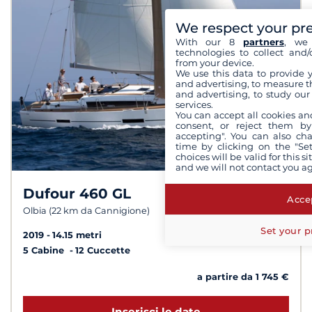
We respect your pr
With our 8
partners
, we 
technologies to collect and/
from your device.
We use this data to provide 
and advertising, to measure t
and advertising, to study ou
services.
You can accept all cookies an
consent, or reject them by
accepting". You can also ch
time by clicking on the "Set
choices will be valid for this 
and we will not contact you a
Dufour 460 GL
7,8 /
10
Accep
Olbia (22 km da Cannigione)
Set your p
2019
14.15 metri
5 Cabine
12 Cuccette
a partire da 1 745 €
Inserisci le date