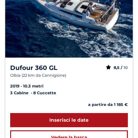
Dufour 360 GL
8,5 /
10
Olbia (22 km da Cannigione)
2019
10.3 metri
3 Cabine
8 Cuccette
a partire da 1 185 €
Inserisci le date
Vedere la barca