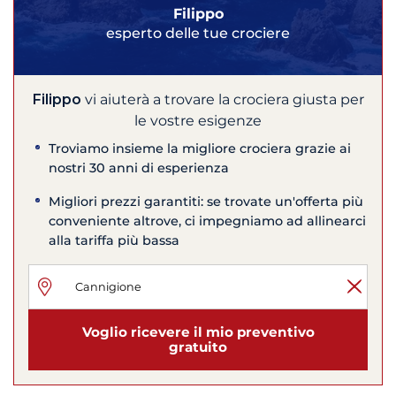
Filippo
esperto delle tue crociere
Filippo
vi aiuterà a trovare la crociera giusta per
le vostre esigenze
Troviamo insieme la migliore crociera grazie ai
nostri 30 anni di esperienza
Migliori prezzi garantiti: se trovate un'offerta più
conveniente altrove, ci impegniamo ad allinearci
alla tariffa più bassa
Voglio ricevere il mio preventivo
gratuito