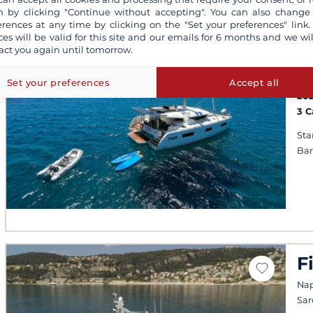
 by clicking "Continue without accepting". You can also change
erences at any time by clicking on the "Set your preferences" link.
ces will be valid for this site and our emails for 6 months and we wil
act you again until tomorrow.
L
Sa
Set your preferences
Accept all
20
3 
Sta
Ba
F
Napo
Sa