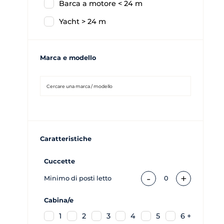
Barca a motore < 24 m
Yacht > 24 m
Marca e modello
Caratteristiche
Cuccette
-
+
Minimo di posti letto
0
Cabina/e
1
2
3
4
5
6 +