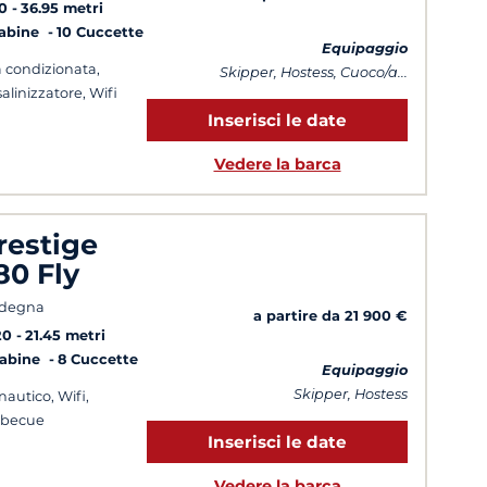
0
36.95 metri
Cabine
10 Cuccette
Equipaggio
a condizionata,
Skipper, Hostess, Cuoco/a...
alinizzatore, Wifi
Inserisci le date
Vedere la barca
restige
80 Fly
rdegna
a partire da 21 900 €
20
21.45 metri
Cabine
8 Cuccette
Equipaggio
Skipper, Hostess
 nautico, Wifi,
rbecue
Inserisci le date
Vedere la barca