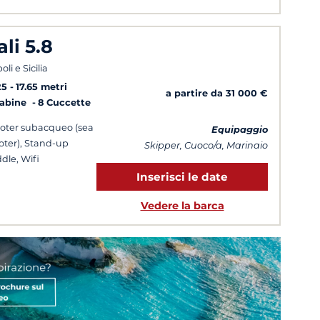
ali 5.8
li e Sicilia
25
17.65 metri
a partire da 31 000 €
Cabine
8 Cuccette
oter subacqueo (sea
Equipaggio
oter), Stand-up
Skipper, Cuoco/a, Marinaio
dle, Wifi
Inserisci le date
Vedere la barca