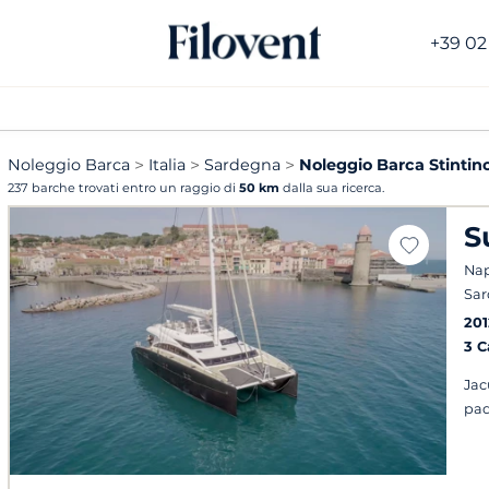
+39 02
Noleggio Barca
Italia
Sardegna
Noleggio Barca Stintin
237 barche trovati entro un raggio di
50 km
dalla sua ricerca.
S
Napo
Sa
201
3 
Jac
pad