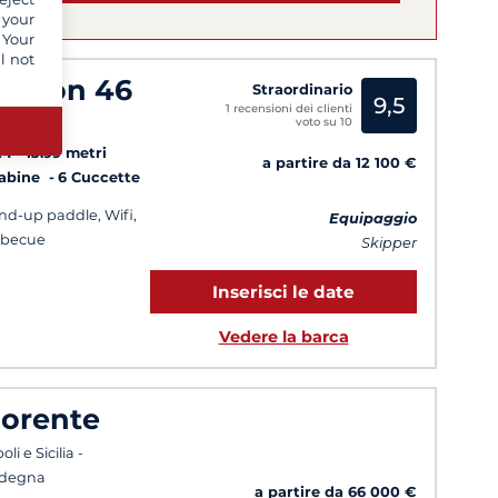
 your
 Your
l not
agoon 46
Straordinario
9,5
1 recensioni dei clienti
voto su 10
rdegna
24
13.99 metri
a partire da 12 100 €
Cabine
6 Cuccette
nd-up paddle, Wifi,
Equipaggio
rbecue
Skipper
Inserisci le date
Vedere la barca
iorente
li e Sicilia -
rdegna
a partire da 66 000 €