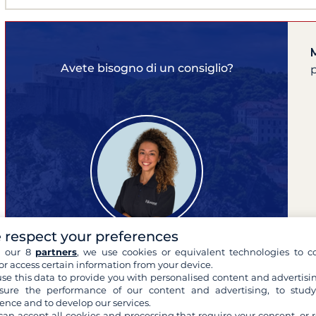
Avete bisogno di un consiglio?
p
 respect your preferences
h our 8
partners
, we use cookies or equivalent technologies to co
or access certain information from your device.
Monica
se this data to provide you with personalised content and advertisin
ure the performance of our content and advertising, to stud
esperta delle tue crociere
ence and to develop our services.
can accept all cookies and processing that require your consent, or r