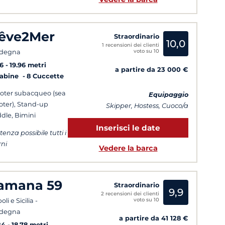
êve2Mer
Straordinario
10,0
1 recensioni dei clienti
voto su 10
rdegna
6
19.96 metri
a partire da 23 000 €
Cabine
8 Cuccette
oter subacqueo (sea
Equipaggio
oter), Stand-up
Skipper, Hostess, Cuoco/a
dle, Bimini
Inserisci le date
tenza possibile tutti i
rni
Vedere la barca
amana 59
Straordinario
9,9
2 recensioni dei clienti
voto su 10
li e Sicilia -
rdegna
a partire da 41 128 €
24
18.78 metri