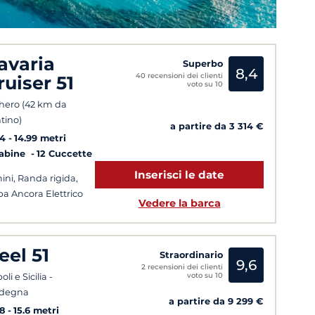
avaria
Superbo
8,4
40 recensioni dei clienti
ruiser 51
voto su 10
hero (42 km da
ntino)
a partire da 3 314 €
14
14.99 metri
Cabine
12 Cuccette
Inserisci le date
ini, Randa rigida,
pa Ancora Elettrico
Vedere la barca
eel 51
Straordinario
9,6
2 recensioni dei clienti
voto su 10
li e Sicilia -
rdegna
a partire da 9 299 €
8
15.6 metri