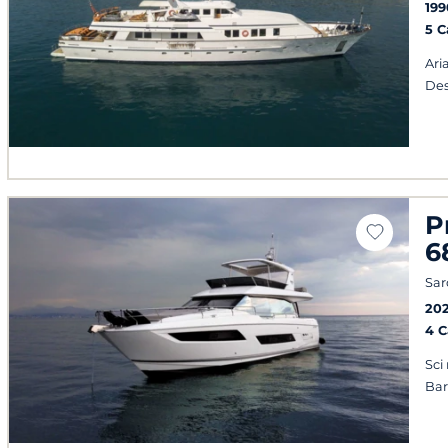
199
5 
Ari
Des
P
6
Sa
20
4 
Sci
Ba