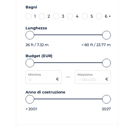
Bagni
1
2
3
4
5
6 +
Lunghezza
26
ft /
7.32
m
>
80
ft /
23.77
m
Budget (EUR)
Minimo
Massimo
€
€
Anno di costruzione
<
2001
2027