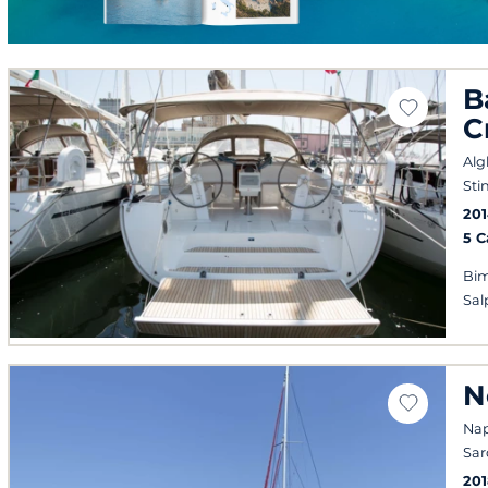
B
C
Alg
Sti
20
5 
Bim
Sal
N
Napo
Sa
201