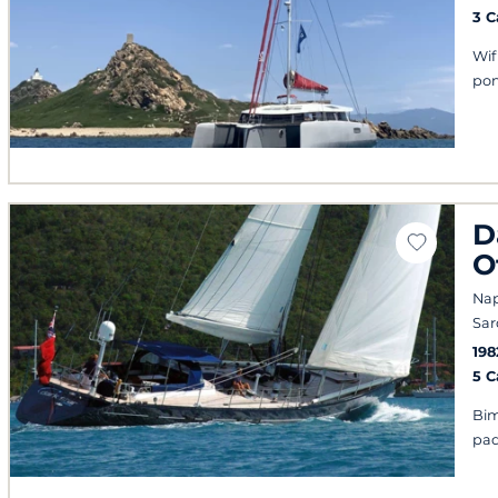
3 
Wif
po
D
O
Napo
Sa
198
5 
Bim
pad