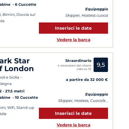
Cabine
6 Cuccette
Equipaggio
i, Bimini, Doccia sul
Skipper, Hostess cuoca
nte
Inserisci le date
Vedere la barca
ark Star
Straordinario
9,5
4 recensioni dei clienti
f London
voto su 10
li e Sicilia -
a partire da 32 000 €
rdegna
2
27.5 metri
Equipaggio
Cabine
10 Cuccette
Skipper, Hostess, Cuoco/a...
ini, Wifi, Stand-up
Inserisci le date
dle
Vedere la barca