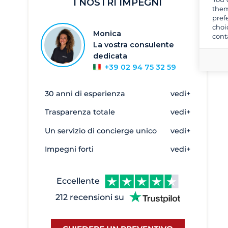
I NOSTRI IMPEGNI
Nord Sardegna
them
pref
Puglia
choi
Monica
cont
Sardegna
La vostra consulente
Sardegna meridionale
dedicata
+39 02 94 75 32 59
Sicilia e Isole Eolie
Toscana e Isola d'Elba
30 anni di esperienza
vedi+
Alghero
2
Trasparenza totale
vedi+
Anzio
1
Un servizio di concierge unico
vedi+
Argentario
1
Impegni forti
vedi+
Bari
1
Brindisi
1
Eccellente
Cagliari
47
212 recensioni su
Cala de Medici
45
Cannigione
73