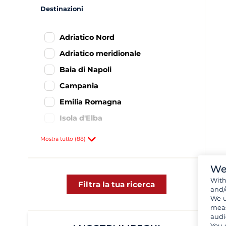
Destinazioni
Adriatico Nord
Adriatico meridionale
Baia di Napoli
Campania
Emilia Romagna
Isola d'Elba
Isole Eolie
Mostra tutto (88)
Isole del Mar Egeo
Italia Mar Ionio
We
Wit
Italia Settentrionale - Liguria
Filtra la tua ricerca
and/
We u
Italia Sud Ovest
meas
Lazio e regione di Roma
audi
You 