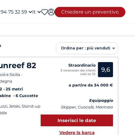
 94 75 32 59
It
Chiedere un preventivo
o
Ordina per : più venduti
unreef 82
Straordinario
9,6
5 recensioni dei clienti
voto su 10
li e Sicilia -
rdegna
a partire da 34 000 €
2
25 metri
Cabine
6 Cuccette
Equipaggio
uzzi, Jetski, Stand-up
Skipper, Cuoco/a, Marinaio
dle
Inserisci le date
Vedere la barca