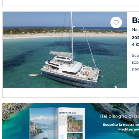
B
Napo
20
4 
Sco
sco
pad