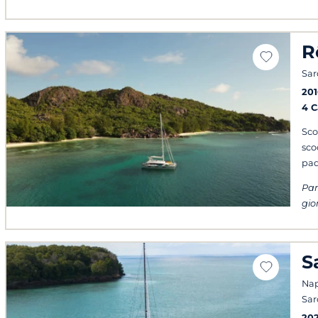
R
Sa
201
4 
Sco
sco
pad
Par
gio
S
Napo
Sa
20