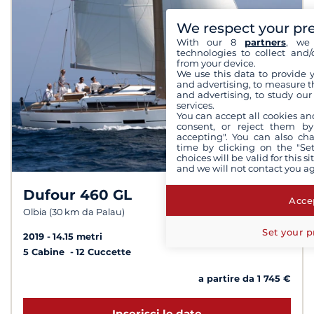
We respect your pr
With our 8
partners
, we 
technologies to collect and/
from your device.
We use this data to provide 
and advertising, to measure t
and advertising, to study ou
services.
You can accept all cookies an
consent, or reject them by
accepting". You can also ch
time by clicking on the "Set
choices will be valid for this 
and we will not contact you a
Dufour 460 GL
7,8 /
10
Accep
Olbia (30 km da Palau)
Set your p
2019
14.15 metri
5 Cabine
12 Cuccette
a partire da 1 745 €
Inserisci le date