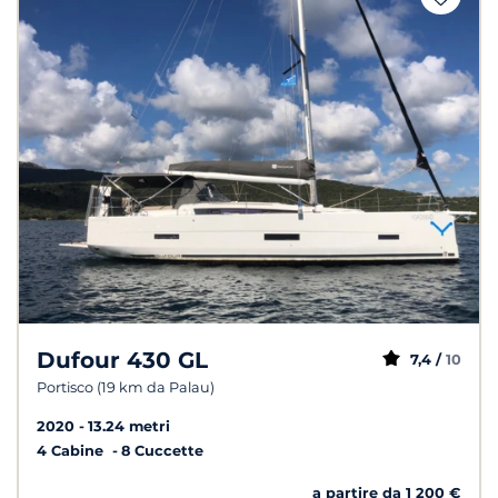
Dufour 430 GL
7,4 /
10
Portisco (19 km da Palau)
2020
13.24 metri
4 Cabine
8 Cuccette
a partire da 1 200 €