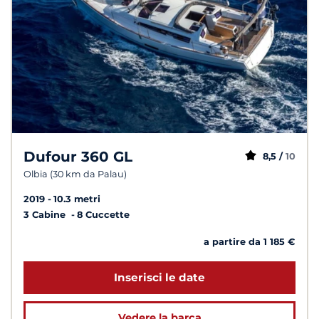
Dufour 360 GL
8,5 /
10
Olbia (30 km da Palau)
2019
10.3 metri
3 Cabine
8 Cuccette
a partire da 1 185 €
Inserisci le date
Vedere la barca