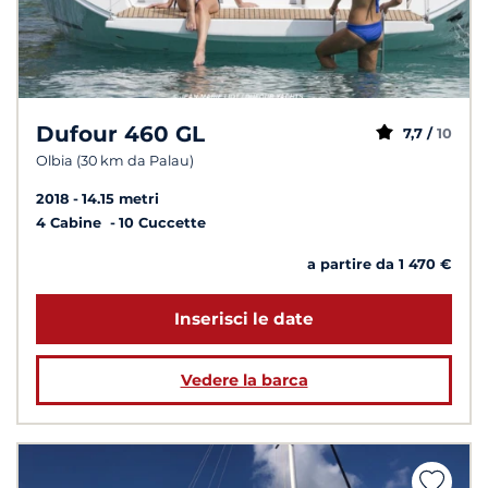
Dufour 460 GL
7,7 /
10
Olbia (30 km da Palau)
2018
14.15 metri
4 Cabine
10 Cuccette
a partire da 1 470 €
Inserisci le date
Vedere la barca