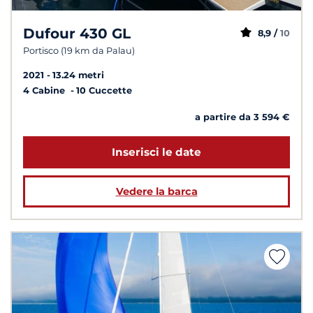
Dufour 430 GL
8,9 /
10
Portisco (19 km da Palau)
2021
13.24 metri
4 Cabine
10 Cuccette
a partire da 3 594 €
Inserisci le date
Vedere la barca