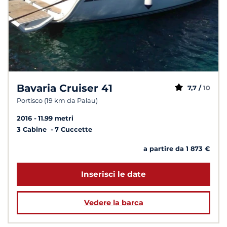
Bavaria Cruiser 41
7,7 /
10
Portisco (19 km da Palau)
2016
11.99 metri
3 Cabine
7 Cuccette
a partire da 1 873 €
Inserisci le date
Vedere la barca