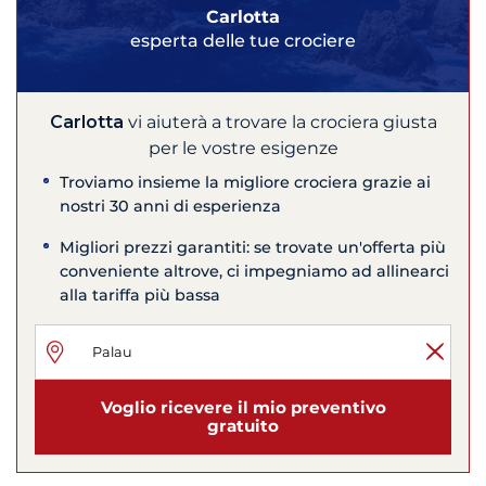
Carlotta
esperta delle tue crociere
Carlotta
vi aiuterà a trovare la crociera giusta
per le vostre esigenze
Troviamo insieme la migliore crociera grazie ai
nostri 30 anni di esperienza
Migliori prezzi garantiti: se trovate un'offerta più
conveniente altrove, ci impegniamo ad allinearci
alla tariffa più bassa
Voglio ricevere il mio preventivo
gratuito