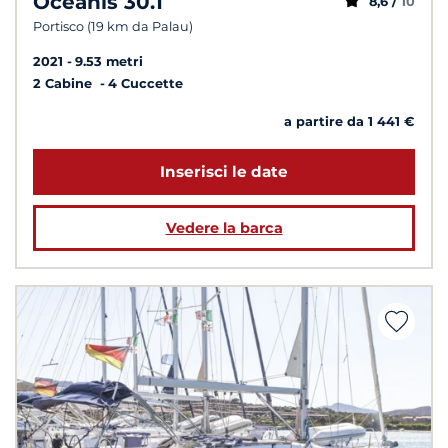
Oceanis 30.1
8,6 /
10
Portisco (19 km da Palau)
2021
9.53 metri
2 Cabine
4 Cuccette
a partire da 1 441 €
Inserisci le date
Vedere la barca