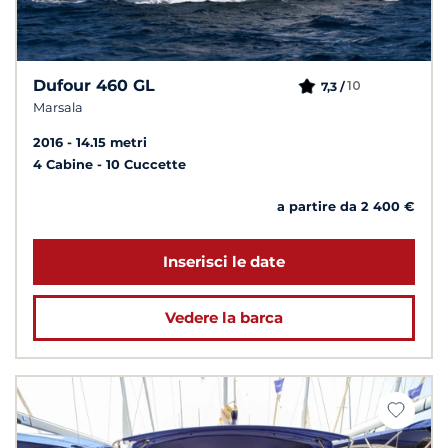
Dufour 460 GL
10
7,3 /
Marsala
2016
14.15 metri
4 Cabine
10 Cuccette
a partire da 2 400 €
Inserisci le date
Vedere la barca