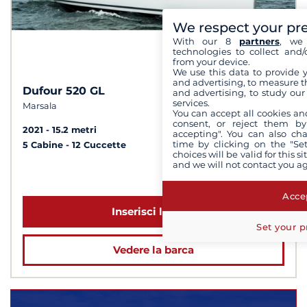
We respect your pr
With our 8
partners
, we 
technologies to collect and/
from your device.
We use this data to provide 
and advertising, to measure t
Dufour 520 GL
10
7,3 /
and advertising, to study ou
services.
Marsala
You can accept all cookies an
consent, or reject them by
2021
15.2 metri
accepting". You can also ch
time by clicking on the "Set
5 Cabine
12 Cuccette
choices will be valid for this 
and we will not contact you a
a partire da 2 720 €
Accep
Inserisci le date
Set your p
Vedere la barca