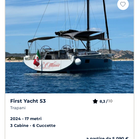
First Yacht 53
10
8,3 /
Trapani
2024
17 metri
3 Cabine
6 Cuccette
a partire da 5 090 €