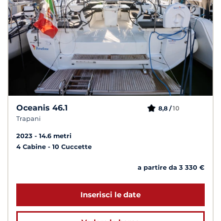
Oceanis 46.1
10
8,8 /
Trapani
2023
14.6 metri
4 Cabine
10 Cuccette
a partire da 3 330 €
Inserisci le date