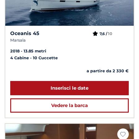
Oceanis 45
10
7,6 /
Marsala
2018
13.85 metri
4 Cabine
10 Cuccette
a partire da 2 330 €
Inserisci le date
Vedere la barca