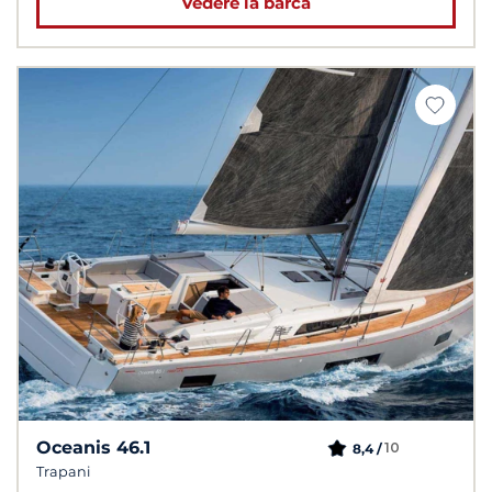
Vedere la barca
Oceanis 46.1
10
8,4 /
Trapani