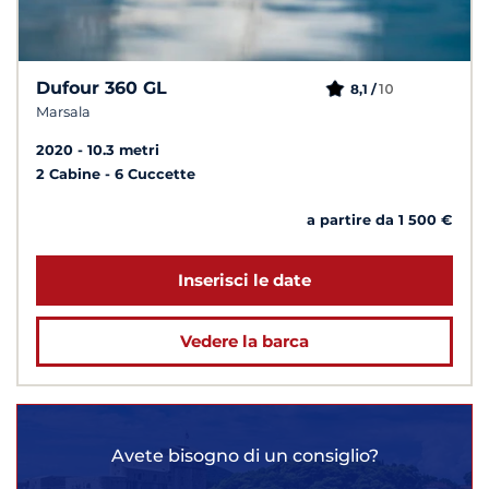
Dufour 360 GL
10
8,1 /
Marsala
2020
10.3 metri
2 Cabine
6 Cuccette
a partire da 1 500 €
Inserisci le date
Vedere la barca
Avete bisogno di un consiglio?