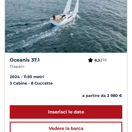
Oceanis 37.1
10
8,3 /
Trapani
2024
11.93 metri
3 Cabine
8 Cuccette
a partire da 2 980 €
Inserisci le date
Vedere la barca