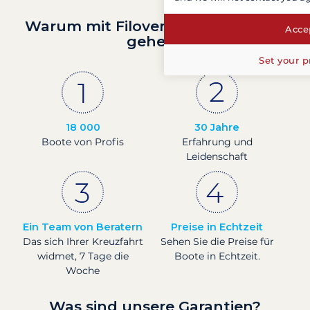
Warum mit Filovent auf Segeltörn
Accep
gehen?
Set your p
18 000
30 Jahre
Boote von Profis
Erfahrung und
Leidenschaft
Ein Team von Beratern
Preise in Echtzeit
Das sich Ihrer Kreuzfahrt
Sehen Sie die Preise für
widmet, 7 Tage die
Boote in Echtzeit.
Woche
Was sind unsere Garantien?