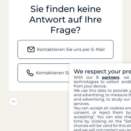
Sie finden keine
Antwort auf Ihre
Frage?
Kontaktieren Sie uns per E-Mail
We respect your pr
Kontaktieren Sie uns telefonisch
With our 8
partners
, we 
technologies to collect and/
from your device.
We use this data to provide 
and advertising, to measure t
and advertising, to study ou
services.
You can accept all cookies an
consent, or reject them by
accepting". You can also ch
time by clicking on the "Set
choices will be valid for this 
and we will not contact you a