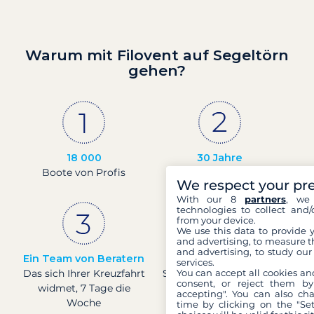
Warum mit Filovent auf Segeltörn
gehen?
18 000
30 Jahre
Boote von Profis
Erfahrung und
We respect your pr
Leidenschaft
With our 8
partners
, we 
technologies to collect and/
from your device.
We use this data to provide 
and advertising, to measure t
and advertising, to study ou
Ein Team von Beratern
Preise in Echtzeit
services.
Das sich Ihrer Kreuzfahrt
Sehen Sie die Preise für
You can accept all cookies an
consent, or reject them by
widmet, 7 Tage die
Boote in Echtzeit.
accepting". You can also ch
Woche
time by clicking on the "Set