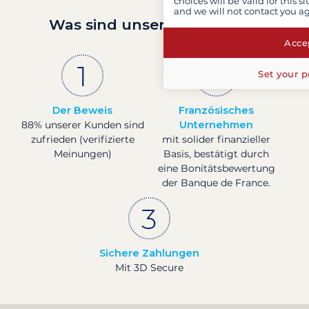
choices will be valid for this 
and we will not contact you a
Was sind unsere Garantien?
Accep
Set your p
Der Beweis
Französisches
88% unserer Kunden sind
Unternehmen
zufrieden (verifizierte
mit solider finanzieller
Meinungen)
Basis, bestätigt durch
eine Bonitätsbewertung
der Banque de France.
Sichere Zahlungen
Mit 3D Secure