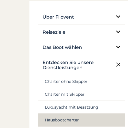
Über Filovent
Unser Unternehmen
Reiseziele
Was uns auszeichnet
Ägypten
Das Boot wählen
Frankreich
Einrumpf-Segelboot
Entdecken Sie unsere
Dienstleistungen
Griechenland
Katamaran
Charter ohne Skipper
Kroatien
Traditionelles Boot
Charter mit Skipper
Antillen
Motoryacht
Luxusyacht mit Besatzung
Canal du Midi
Hausboot und Pénichette
Hausbootcharter
Seychellen