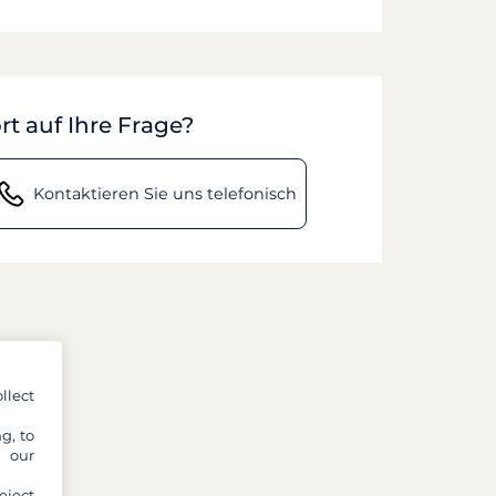
rt auf Ihre Frage?
Kontaktieren Sie uns telefonisch
llect
g, to
y our
eject