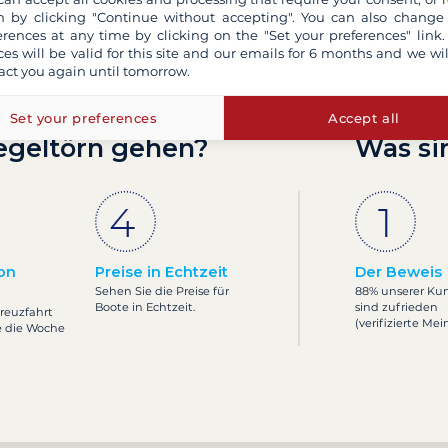
 by clicking "Continue without accepting". You can also change
erences at any time by clicking on the "Set your preferences" link.
ces will be valid for this site and our emails for 6 months and we wil
act you again until tomorrow.
Set your preferences
Accept all
egeltörn gehen?
Was si
on
Preise in Echtzeit
Der Beweis
Sehen Sie die Preise für
88% unserer Ku
Boote in Echtzeit.
sind zufrieden
Kreuzfahrt
(verifizierte Me
e die Woche