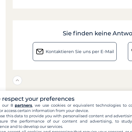
Sie finden keine Antwo
Kontaktieren Sie uns per E-Mail
 respect your preferences
h our 8
partners
, we use cookies or equivalent technologies to co
or access certain information from your device.
se this data to provide you with personalised content and advertisin
ure the performance of our content and advertising, to stud
ence and to develop our services.
can accept all cookies and processing that require your consent, or r