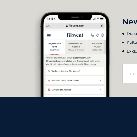
New
Die 
Kultu
Exkl