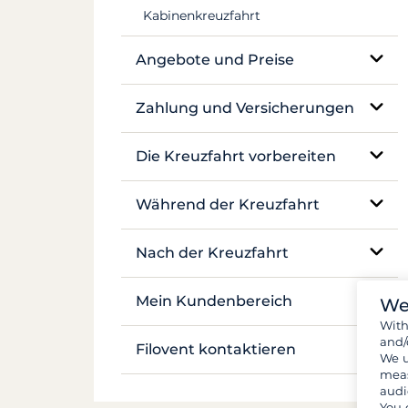
Kabinenkreuzfahrt
Mekong
Angebote und Preise
Preisgestaltung
Zahlung und Versicherungen
Versicherungen und Kautionen
Die Kreuzfahrt vorbereiten
Zahlungen
Buchung und Verfügbarkeit
Während der Kreuzfahrt
Flüge und Transfers
Vor-Ort-Betreuung
Nach der Kreuzfahrt
Dokumente und Formalitäten
Navigation und Ankerplätze
Bestandsaufnahme
Mein Kundenbereich
We
Gepäck und Ausrüstung
Wit
Leben an Bord
and/
Meine Buchung verwalten
Filovent kontaktieren
We u
Verpflegung und Einkäufe
Sicherheit an Bord
meas
Meine Angebote
audi
Alle Kontakte
You 