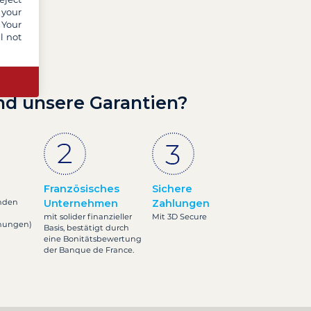
 your
 Your
l not
nd unsere Garantien?
Französisches
Sichere
nden
Unternehmen
Zahlungen
mit solider finanzieller
Mit 3D Secure
inungen)
Basis, bestätigt durch
eine Bonitätsbewertung
der Banque de France.