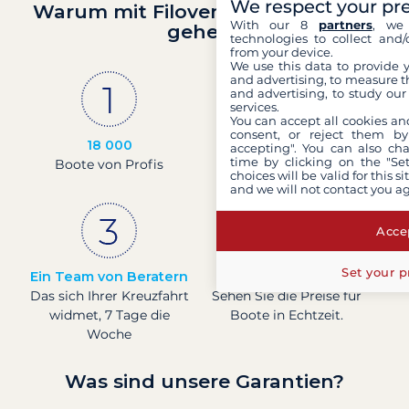
We respect your pr
Warum mit Filovent auf Segeltörn
With our 8
partners
, we 
gehen?
technologies to collect and/
from your device.
We use this data to provide 
and advertising, to measure t
and advertising, to study ou
services.
You can accept all cookies an
consent, or reject them by
18 000
30 Jahre
accepting". You can also ch
time by clicking on the "Set
Boote von Profis
Erfahrung und
choices will be valid for this 
Leidenschaft
and we will not contact you a
Accep
Set your p
Ein Team von Beratern
Preise in Echtzeit
Das sich Ihrer Kreuzfahrt
Sehen Sie die Preise für
widmet, 7 Tage die
Boote in Echtzeit.
Woche
Was sind unsere Garantien?