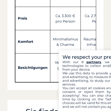
Ca. 3.300 €
Ca. 2.700 € pr
Preis
pro Person
Person
Minimalismus
Raumangebot 
Komfort
& Charme
Infrastruktur
We respect your pr
With our 8
partners
, we 
Vereinfacht,
Vom Hafen aus
technologies to collect and/
Besichtigungen
günstige
from your device.
zu Stoßzeiten
We use this data to provide 
Zeiten
and advertising, to measure t
and advertising, to study ou
services.
You can accept all cookies an
consent, or reject them by
accepting". You can also ch
time by clicking on the "Set
choices will be valid for this 
and we will not contact you a