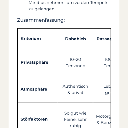
Minibus nehmen, um zu den Tempeln
zu gelangen
Zusammenfassung:
Kriterium
Dahabieh
Passagierschif
10–20
100–200
Privatsphäre
Personen
Personen
Authentisch
Lebhaft &
Atmosphäre
& privat
gesellig
So gut wie
Motorgeräusc
Störfaktoren
keine, sehr
& Benzingeruc
ruhig