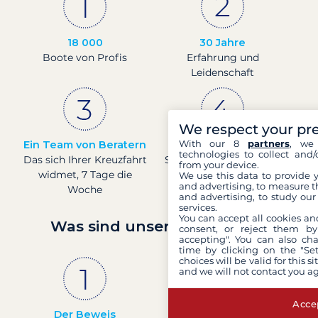
18 000
30 Jahre
Boote von Profis
Erfahrung und
Leidenschaft
We respect your pr
With our 8
partners
, we 
Ein Team von Beratern
Preise in Echtzeit
technologies to collect and/
Das sich Ihrer Kreuzfahrt
Sehen Sie die Preise für
from your device.
widmet, 7 Tage die
Boote in Echtzeit.
We use this data to provide 
and advertising, to measure t
Woche
and advertising, to study ou
services.
You can accept all cookies an
Was sind unsere Garantien?
consent, or reject them by
accepting". You can also ch
time by clicking on the "Set
choices will be valid for this 
and we will not contact you a
Accep
Der Beweis
Französisches