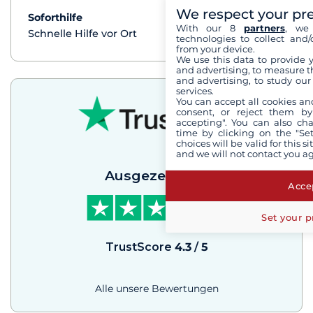
We respect your pr
Soforthilfe
mehr+
With our 8
partners
, we 
Schnelle Hilfe vor Ort
technologies to collect and/
from your device.
We use this data to provide 
and advertising, to measure t
and advertising, to study ou
services.
You can accept all cookies an
consent, or reject them by
accepting". You can also ch
time by clicking on the "Set
choices will be valid for this 
and we will not contact you a
Ausgezeichnet
Accep
Set your p
TrustScore
4.3
/
5
Alle unsere Bewertungen