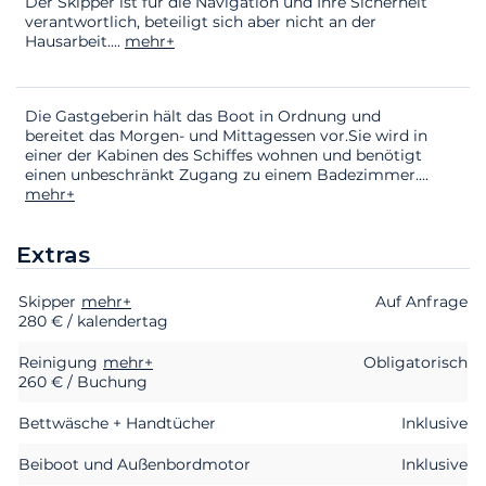
Der Skipper ist für die Navigation und Ihre Sicherheit
verantwortlich, beteiligt sich aber nicht an der
Hausarbeit.
...
mehr+
Die Gastgeberin hält das Boot in Ordnung und
bereitet das Morgen- und Mittagessen vor.Sie wird in
einer der Kabinen des Schiffes wohnen und benötigt
einen unbeschränkt Zugang zu einem Badezimmer.
...
mehr+
Extras
Skipper
Extras
Status
mehr+
Preis
Auf Anfrage
280 € / kalendertag
Reinigung
mehr+
Obligatorisch
260 € / Buchung
Bettwäsche + Handtücher
Inklusive
Beiboot und Außenbordmotor
Inklusive