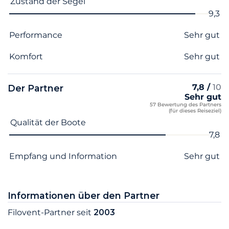
Zustand der Segel
9,3
Performance
Sehr gut
Komfort
Sehr gut
7,8 /
10
Der Partner
Sehr gut
57 Bewertung des Partners
(für dieses Reiseziel)
Name des Kriteriums
Note
Qualität der Boote
7,8
Empfang und Information
Sehr gut
Informationen über den Partner
Filovent-Partner seit
2003