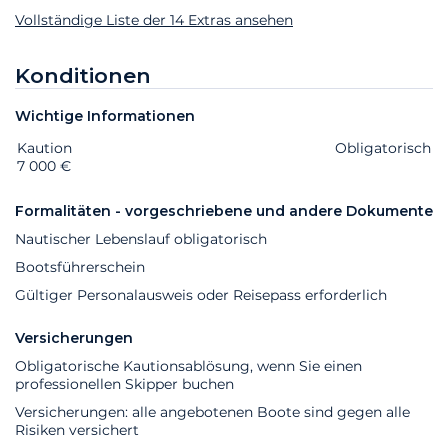
Vollständige Liste der 14 Extras ansehen
Konditionen
Wichtige Informationen
Kaution
Extras
Status
Preis
Obligatorisch
7 000 €
Formalitäten - vorgeschriebene und andere Dokumente
Nautischer Lebenslauf obligatorisch
Bootsführerschein
Gültiger Personalausweis oder Reisepass erforderlich
Versicherungen
Obligatorische Kautionsablösung, wenn Sie einen
professionellen Skipper buchen
Versicherungen: alle angebotenen Boote sind gegen alle
Risiken versichert