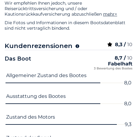
Wir empfehlen Ihnen jedoch, unsere
Reiserücktrittsversicherung und / oder
Kautionsrückkaufversicherung abzuschließen
mehr+
Die Fotos und Informationen in diesem Bootsdatenblatt
sind nicht vertraglich bindend.
8,3 /
10
Kundenrezensionen
8,7 /
10
Das Boot
Fabelhaft
3 Bewertung des Bootes
Name des Kriteriums
Note
Allgemeiner Zustand des Bootes
8,0
Ausstattung des Bootes
8,0
Zustand des Motors
9,3