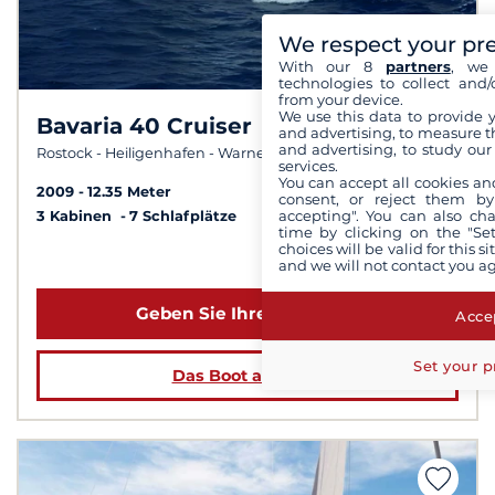
We respect your pr
With our 8
partners
, we 
technologies to collect and/
from your device.
We use this data to provide 
Bavaria 40 Cruiser
8,0 /
10
and advertising, to measure t
and advertising, to study ou
Rostock - Heiligenhafen - Warnemünde
services.
You can accept all cookies an
2009
12.35 Meter
consent, or reject them by
accepting". You can also ch
3 Kabinen
7 Schlafplätze
time by clicking on the "Set
choices will be valid for this 
ab 1 348 €
and we will not contact you a
Geben Sie Ihre Daten ein
Accep
Set your p
Das Boot ansehen