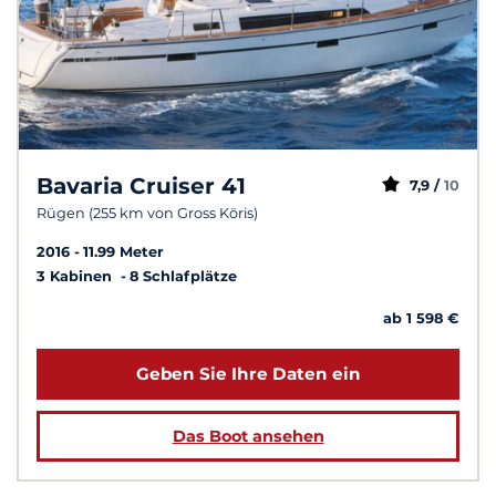
Bavaria Cruiser 41
7,9 /
10
Rügen (255 km von Gross Köris)
2016
11.99 Meter
3 Kabinen
8 Schlafplätze
ab 1 598 €
Geben Sie Ihre Daten ein
Das Boot ansehen