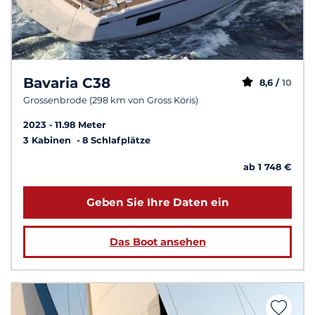
Bavaria C38
8,6 /
10
Grossenbrode (298 km von Gross Köris)
2023
11.98 Meter
3 Kabinen
8 Schlafplätze
ab 1 748 €
Geben Sie Ihre Daten ein
Das Boot ansehen