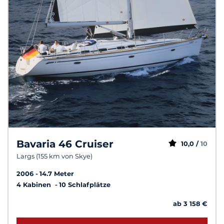
Bavaria 46 Cruiser
10,0 /
10
Largs (155 km von Skye)
2006
14.7 Meter
4 Kabinen
10 Schlafplätze
ab 3 158 €