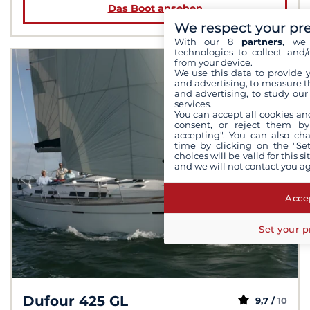
Das Boot ansehen
We respect your pr
With our 8
partners
, we 
technologies to collect and/
from your device.
We use this data to provide 
and advertising, to measure t
and advertising, to study ou
services.
You can accept all cookies an
consent, or reject them by
accepting". You can also ch
time by clicking on the "Set
choices will be valid for this 
and we will not contact you a
Accep
Set your p
Dufour 425 GL
9,7 /
10