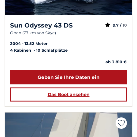
Sun Odyssey 43 DS
9,7 /
10
Oban (77 km von Skye)
2004
13.52 Meter
4 Kabinen
10 Schlafplätze
ab 3 810 €
Geben Sie Ihre Daten ein
Das Boot ansehen