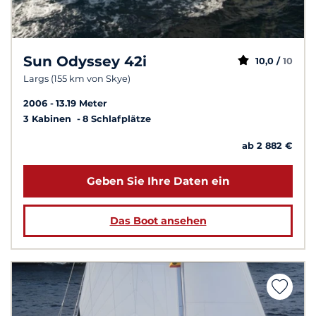
Sun Odyssey 42i
10,0 /
10
Largs (155 km von Skye)
2006
13.19 Meter
3 Kabinen
8 Schlafplätze
ab 2 882 €
Geben Sie Ihre Daten ein
Das Boot ansehen