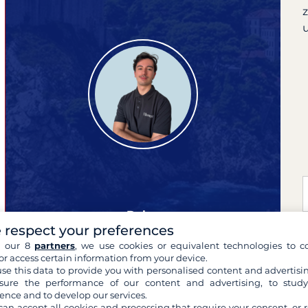
Dylan
 respect your preferences
Experte für Ihre Reisen
h our 8
partners
, we use cookies or equivalent technologies to co
or access certain information from your device.
se this data to provide you with personalised content and advertisin
ure the performance of our content and advertising, to stud
ence and to develop our services.
can accept all cookies and processing that require your consent, or r