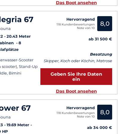
Das Boot ansehen
legria 67
Hervorragend
8,0
118 Kundenbewertungen
Note von 10
Gouna
22
20.43 Meter
ab 31 500 €
Kabinen
8
lafplätze
Besatzung
erwasser-Scooter
Skipper, Koch oder Köchin, Matrose
a scooter), Stand-Up
dle, Bimini
Geben Sie Ihre Daten
ein
Das Boot ansehen
ower 67
Hervorragend
8,0
118 Kundenbewertungen
Note von 10
Gouna
23
19.69 Meter
ab 34 000 €
0 HP