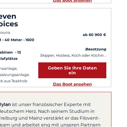
Das Boot ansehen
even
pices
Gouna
ab 60 900 €
1
40 Meter
1600
Besatzung
Kabinen
13
Skipper, Hostess, Koch oder Köchin...
lafplätze
Geben Sie Ihre Daten
maanlage,
ein
salzungsanlage,
k aus Teakholz
Das Boot ansehen
ahrten sind jeden
 möglich
Dylan
ist unser französischer Experte mit
deutschem Herz. Nach seinem Studium in
reiburg und Mainz verstärkt er das Filovent-
Team und arbeitet eng mit unseren Partnern