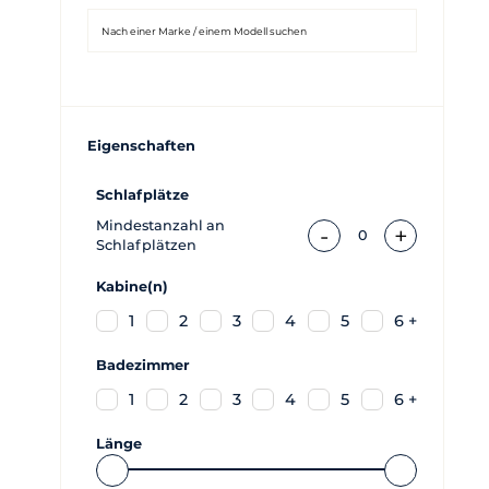
Eigenschaften
Schlafplätze
Mindestanzahl an
-
+
0
Schlafplätzen
Kabine(n)
1
2
3
4
5
6 +
Badezimmer
1
2
3
4
5
6 +
Länge