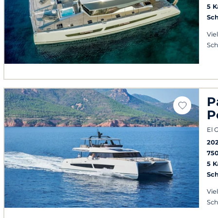
5 
Sch
Viel
Sch
P
P
El 
20
75
5 
Sch
Viel
Sch