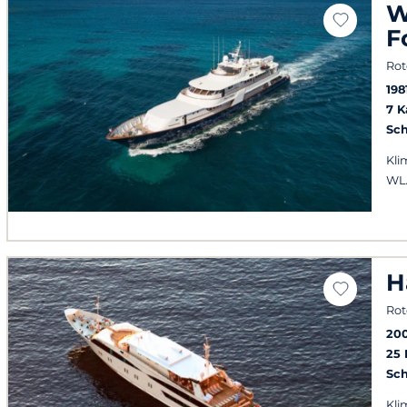
W
F
Rot
198
7 
Sch
Kli
WL
H
Rot
20
25
Sch
Kli