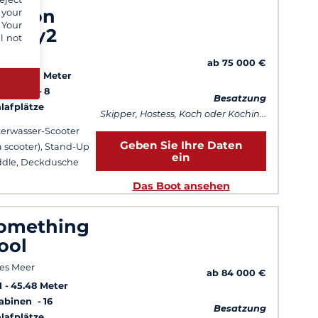
agoon
 your
 Your
ighty2
l not
es Meer
ab 75 000 €
25
26.23 Meter
Kabinen
8
Besatzung
lafplätze
Skipper, Hostess, Koch oder Köchin...
erwasser-Scooter
Geben Sie Ihre Daten
a scooter), Stand-Up
ein
dle, Deckdusche
Das Boot ansehen
omething
ool
es Meer
ab 84 000 €
1
45.48 Meter
Kabinen
16
Besatzung
lafplätze