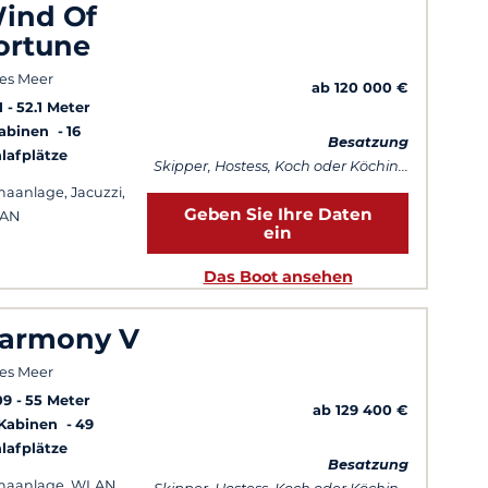
ind Of
ortune
es Meer
ab 120 000 €
1
52.1 Meter
Kabinen
16
Besatzung
lafplätze
Skipper, Hostess, Koch oder Köchin...
maanlage, Jacuzzi,
Geben Sie Ihre Daten
AN
ein
Das Boot ansehen
armony V
es Meer
09
55 Meter
ab 129 400 €
 Kabinen
49
lafplätze
Besatzung
maanlage, WLAN,