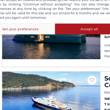
L
 by clicking "Continue without accepting". You can also change
erences at any time by clicking on the "Set your preferences" link.
E
ces will be valid for this site and our emails for 6 months and we wil
act you again until tomorrow.
Rot
20
Set your preferences
Accept all
4 
Sch
Unt
(se
Pad
S
C
Rot
198
7 
Sch