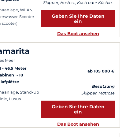
Skipper, Hostess, Koch oder Köchin...
maanlage, WLAN,
Geben Sie Ihre Daten
erwasser-Scooter
ein
a scooter)
Das Boot ansehen
amarita
es Meer
1
46.5 Meter
ab 105 000 €
Kabinen
10
lafplätze
Besatzung
maanlage, Stand-Up
Skipper, Matrose
dle, Luxus
Geben Sie Ihre Daten
ein
Das Boot ansehen