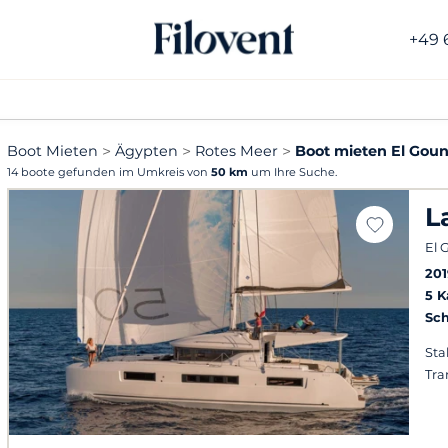
+49 
Boot Mieten
Ägypten
Rotes Meer
Boot mieten El Gou
14 boote gefunden im Umkreis von
50 km
um Ihre Suche.
L
El 
201
5 
Sch
Stab
Tra