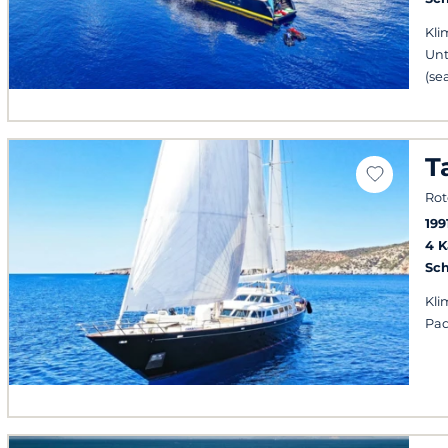
Kli
Unt
(se
T
Rot
199
4 
Sch
Kli
Pad