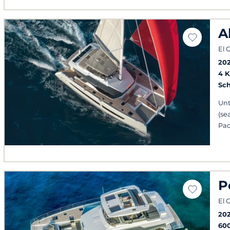
A
El 
20
4 
Sch
Unt
(se
Pad
P
El 
20
60