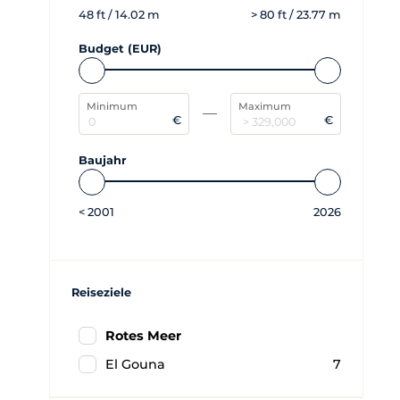
48
ft /
14.02
m
>
80
ft /
23.77
m
Budget (EUR)
Minimum
Maximum
€
€
Baujahr
<
2001
2026
Reiseziele
Rotes Meer
El Gouna
7