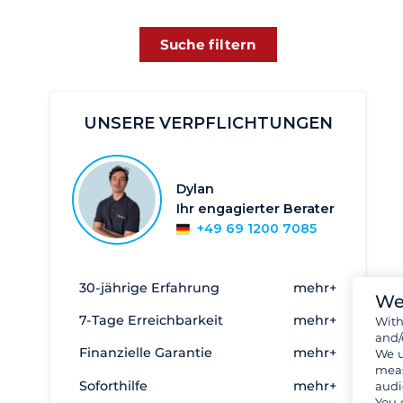
Suche filtern
UNSERE VERPFLICHTUNGEN
Dylan
Ihr engagierter Berater
+49 69 1200 7085
30-jährige Erfahrung
mehr+
We
7-Tage Erreichbarkeit
mehr+
Wit
and/
Finanzielle Garantie
mehr+
We u
meas
Soforthilfe
mehr+
audi
You 