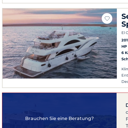
S
S
El 
201
HP
6 
Sch
Kli
Ent
Dec
Abf
Tag
Brauchen Sie eine Beratung?
F