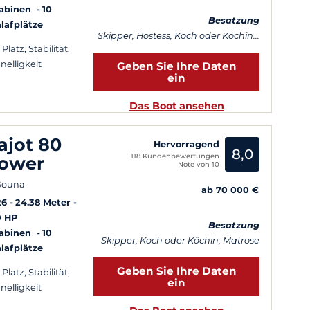
Kabinen
10
Besatzung
lafplätze
Skipper, Hostess, Koch oder Köchin...
 Platz, Stabilität,
nelligkeit
Geben Sie Ihre Daten
ein
Das Boot ansehen
ajot 80
Hervorragend
8,0
118 Kundenbewertungen
ower
Note von 10
Gouna
ab 70 000 €
26
24.38 Meter
0 HP
Besatzung
Kabinen
10
Skipper, Koch oder Köchin, Matrose
lafplätze
Geben Sie Ihre Daten
 Platz, Stabilität,
ein
nelligkeit