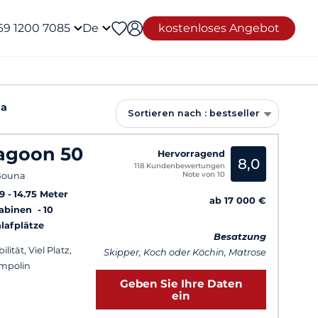
69 1200 7085
De
kostenloses Angebot
na
Sortieren nach : bestseller
agoon 50
Hervorragend
8,0
118 Kundenbewertungen
Note von 10
Gouna
9
14.75 Meter
ab 17 000 €
Kabinen
10
lafplätze
Besatzung
ilität, Viel Platz,
Skipper, Koch oder Köchin, Matrose
mpolin
Geben Sie Ihre Daten
ein