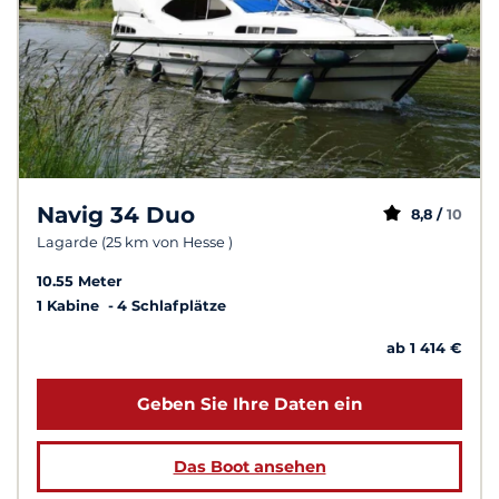
Navig 34 Duo
8,8 /
10
Lagarde (25 km von Hesse )
10.55 Meter
1 Kabine
4 Schlafplätze
ab 1 414 €
Geben Sie Ihre Daten ein
Das Boot ansehen