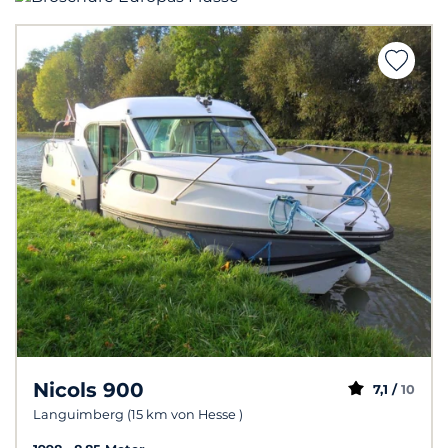
Nicols 900
7,1 /
10
Languimberg (15 km von Hesse )