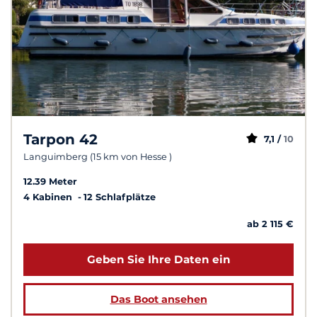
Tarpon 42
7,1 /
10
Languimberg (15 km von Hesse )
12.39 Meter
4 Kabinen
12 Schlafplätze
ab 2 115 €
Geben Sie Ihre Daten ein
Das Boot ansehen