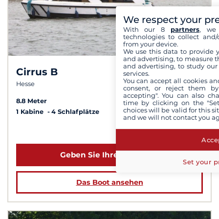
We respect your pr
With our 8
partners
, we 
technologies to collect and/
from your device.
We use this data to provide 
and advertising, to measure t
and advertising, to study ou
Cirrus B
8,0 /
10
services.
You can accept all cookies an
Hesse
consent, or reject them by
accepting". You can also ch
8.8 Meter
time by clicking on the "Set
choices will be valid for this 
1 Kabine
4 Schlafplätze
and we will not contact you a
ab 1 139 €
Accep
Geben Sie Ihre Daten ein
Set your p
Das Boot ansehen