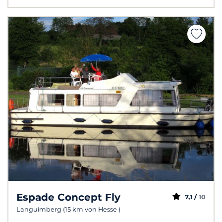
Espade Concept Fly
7,1 /
10
Languimberg (15 km von Hesse )