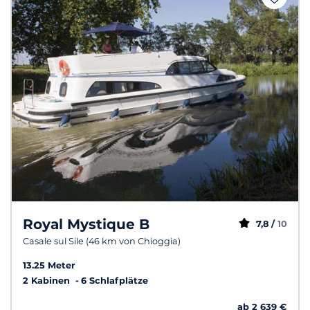
Royal Mystique B
7,8 /
10
Casale sul Sile (46 km von Chioggia)
13.25 Meter
2 Kabinen
6 Schlafplätze
ab 2 639 €