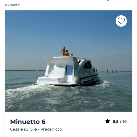
43 boote
Minuetto 6
8,5 /
10
Casale sul Sile - Precenicco