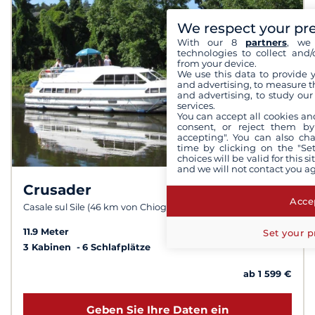
We respect your pr
With our 8
partners
, we 
technologies to collect and/
from your device.
We use this data to provide 
and advertising, to measure t
and advertising, to study ou
services.
You can accept all cookies an
consent, or reject them by
accepting". You can also ch
time by clicking on the "Set
choices will be valid for this 
and we will not contact you a
Crusader
7,8 /
10
Accep
Casale sul Sile (46 km von Chioggia)
11.9 Meter
Set your p
3 Kabinen
6 Schlafplätze
ab 1 599 €
Geben Sie Ihre Daten ein