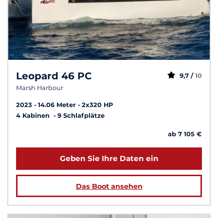
Leopard 46 PC
9,7 /
10
Marsh Harbour
2023
14.06 Meter
2x320 HP
4 Kabinen
9 Schlafplätze
ab 7 105 €
Geben Sie Ihre Daten ein
Das Boot ansehen