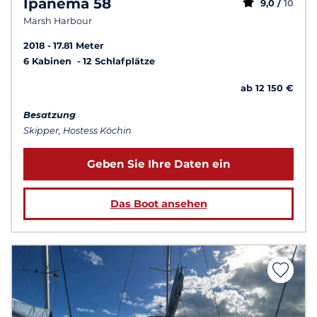
Ipanema 58
9,0 /
10
Marsh Harbour
2018
17.81 Meter
6 Kabinen
12 Schlafplätze
ab 12 150 €
Besatzung
Skipper, Hostess Köchin
Geben Sie Ihre Daten ein
Das Boot ansehen