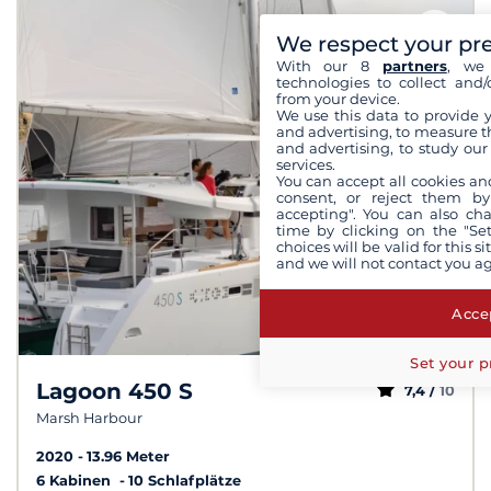
We respect your pr
With our 8
partners
, we 
technologies to collect and/
from your device.
We use this data to provide 
and advertising, to measure t
and advertising, to study ou
services.
You can accept all cookies an
consent, or reject them by
accepting". You can also ch
time by clicking on the "Set
choices will be valid for this 
and we will not contact you a
Accep
Set your p
Lagoon 450 S
7,4 /
10
Marsh Harbour
2020
13.96 Meter
6 Kabinen
10 Schlafplätze