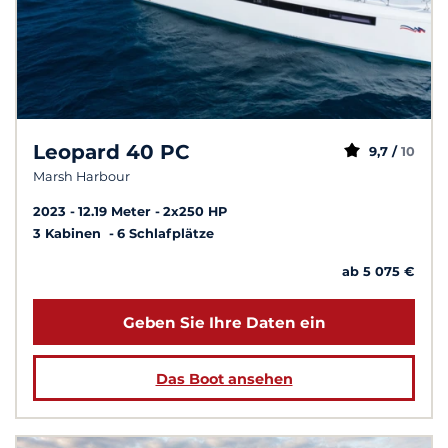
Leopard 40 PC
9,7 /
10
Marsh Harbour
2023
12.19 Meter
2x250 HP
3 Kabinen
6 Schlafplätze
ab 5 075 €
Geben Sie Ihre Daten ein
Das Boot ansehen