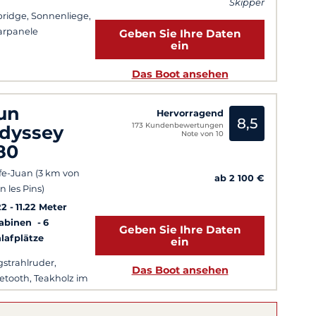
Skipper
bridge, Sonnenliege,
arpanele
Geben Sie Ihre Daten
ein
Das Boot ansehen
un
Hervorragend
8,5
173 Kundenbewertungen
dyssey
Note von 10
80
fe-Juan (3 km von
ab 2 100 €
n les Pins)
22
11.22 Meter
Kabinen
6
Geben Sie Ihre Daten
lafplätze
ein
strahlruder,
Das Boot ansehen
etooth, Teakholz im
kpit