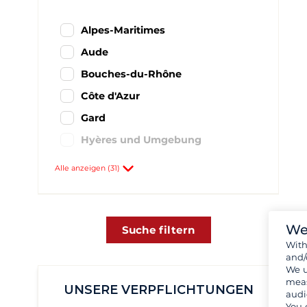
Alpes-Maritimes
Aude
Bouches-du-Rhône
Côte d'Azur
Gard
Hyères und Umgebung
Hérault
Alle anzeigen (31)
Languedoc-Roussillon
Provence-Alpes-Côte d'Azur
We
Pyrénées-Orientales
Suche filtern
Wit
Var
and/
We u
Zwischen Marseille und Toulon
meas
UNSERE VERPFLICHTUNGEN
Antibes
11
audi
You 