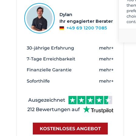
Bandol
30
them
pref
Beaulieu-sur-Mer
1
Dylan
choi
Ihr engagierter Berater
cont
Bormes les Mimosas
12
+49 69 1200 7085
Canet en Roussillon
2
Cannes
6
30-jährige Erfahrung
mehr+
Golfe-Juan
14
7-Tage Erreichbarkeit
mehr+
Hyères
93
Finanzielle Garantie
mehr+
La Ciotat
1
Soforthilfe
mehr+
La Grande Motte
9
La Seyne
3
Ausgezeichnet
Le Grau du Roi - Port Camargue
2
212 Bewertungen auf
Le Lavandou
1
Marines de Cogolin
35
KOSTENLOSES ANGEBOT
Marseille
58