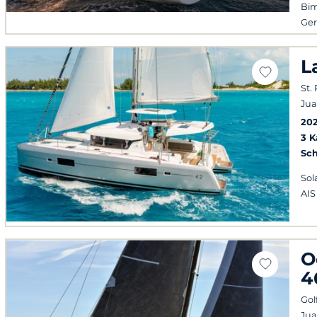
Bim
Ge
L
St.
Jua
202
3 
Sch
Sol
AIS
O
4
Gol
Jua