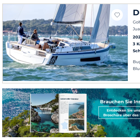
D
Gol
Jua
20
3 
Sch
Bug
Blu