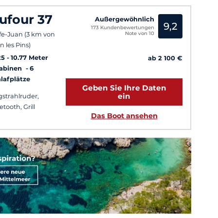
ufour 37
Außergewöhnlich
9,2
173 Kundenbewertungen
Note von 10
fe-Juan (3 km von
n les Pins)
25
10.77 Meter
ab 2 100 €
Kabinen
6
lafplätze
Geben Sie Ihre Daten
ein
strahlruder,
etooth, Grill
Das Boot ansehen