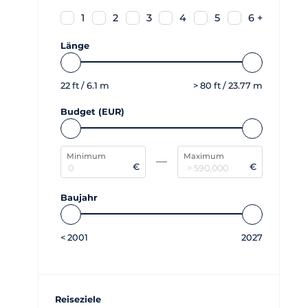
1
2
3
4
5
6 +
Länge
22
ft /
6.1
m
>
80
ft /
23.77
m
Budget (EUR)
Minimum
Maximum
€
€
Baujahr
<
2001
2027
Reiseziele