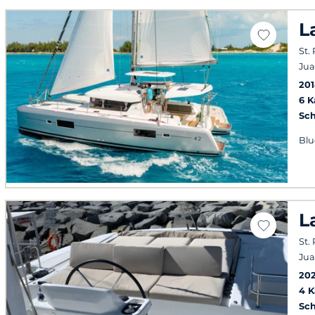
L
St.
Jua
201
6 
Sch
Blu
L
St.
Jua
202
4 
Sch