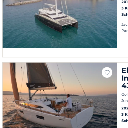
201
3 
Sch
Jac
Pad
E
I
4
Gol
Jua
20
3 
Sch