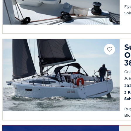
Fly
Sol
S
O
3
Gol
Jua
20
3 
Sch
Bug
Blu
Coc