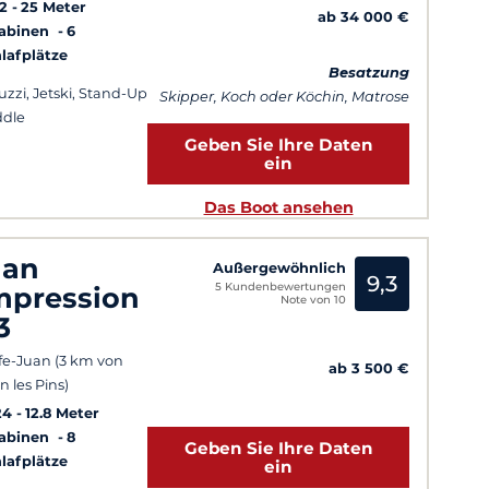
2
25 Meter
ab 34 000 €
Kabinen
6
lafplätze
Besatzung
uzzi, Jetski, Stand-Up
Skipper, Koch oder Köchin, Matrose
dle
Geben Sie Ihre Daten
ein
Das Boot ansehen
lan
Außergewöhnlich
9,3
5 Kundenbewertungen
mpression
Note von 10
3
fe-Juan (3 km von
ab 3 500 €
n les Pins)
24
12.8 Meter
Kabinen
8
Geben Sie Ihre Daten
lafplätze
ein