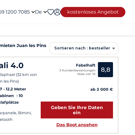
69 1200 7085
De
kostenloses Angebot
mieten Juan les Pins
Sortieren nach : bestseller
ali 4.0
Fabelhaft
8,8
3 Kundenbewertungen
Note von 10
 Raphael (32 km von
n les Pins)
7
12.2 Meter
ab 2 000 €
Kabinen
10
lafplätze
Geben Sie Ihre Daten
ein
arpanele, Bimini,
etooth
Das Boot ansehen