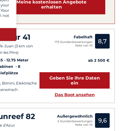
Meine kostenlosen Angebote
 your
erhalten
 Your
l not
ufour 41
Fabelhaft
8,7
173 Kundenbewertungen
Note von 10
fe-Juan (3 km von
n les Pins)
25
12.75 Meter
ab 2 500 €
Kabinen
8
lafplätze
Geben Sie Ihre Daten
ein
l, Bimini, Elektrische
erwinsch
Das Boot ansehen
unreef 82
Außergewöhnlich
9,6
5 Kundenbewertungen
Note von 10
e d'Azur