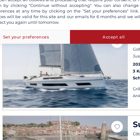
 by clicking "Continue without accepting". You can also change
erences at any time by clicking on the "Set your preferences" link.
ces will be valid for this site and our emails for 6 months and we wil
act you again until tomorrow.
Set your preferences
Accept all
D
Gol
Jua
20
3 
Sch
Gril
Ank
S
Côt