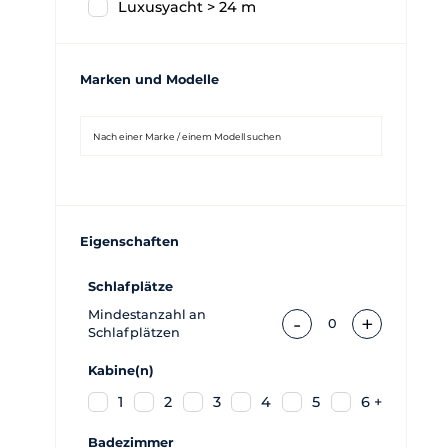
Luxusyacht > 24 m
Marken und Modelle
Eigenschaften
Schlafplätze
Mindestanzahl an
-
+
0
Schlafplätzen
Kabine(n)
1
2
3
4
5
6 +
Badezimmer