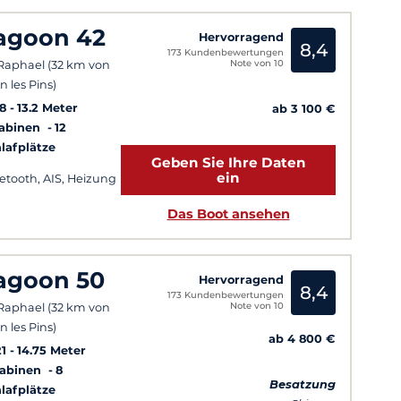
agoon 42
Hervorragend
8,4
173 Kundenbewertungen
Note von 10
 Raphael (32 km von
n les Pins)
8
13.2 Meter
ab 3 100 €
Kabinen
12
lafplätze
Geben Sie Ihre Daten
ein
etooth, AIS, Heizung
Das Boot ansehen
agoon 50
Hervorragend
8,4
173 Kundenbewertungen
Note von 10
 Raphael (32 km von
n les Pins)
ab 4 800 €
1
14.75 Meter
Kabinen
8
Besatzung
lafplätze