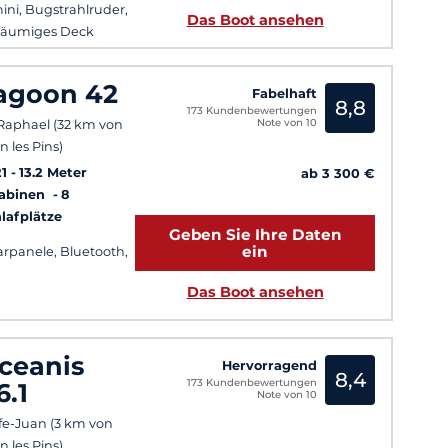
ini, Bugstrahlruder,
Das Boot ansehen
räumiges Deck
agoon 42
Fabelhaft
8,8
173 Kundenbewertungen
Note von 10
 Raphael (32 km von
n les Pins)
1
13.2 Meter
ab 3 300 €
Kabinen
8
lafplätze
Geben Sie Ihre Daten
ein
arpanele, Bluetooth,
Das Boot ansehen
ceanis
Hervorragend
8,4
173 Kundenbewertungen
6.1
Note von 10
fe-Juan (3 km von
n les Pins)