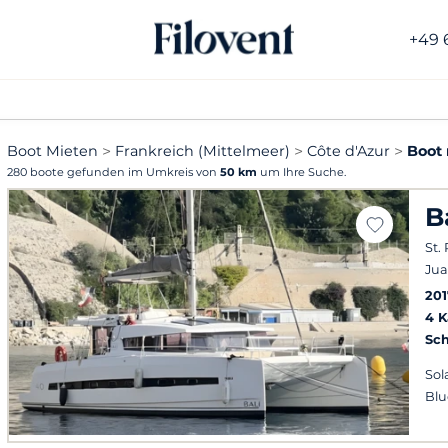
+49 
Boot Mieten
Frankreich (Mittelmeer)
Côte d'Azur
Boot 
280 boote gefunden im Umkreis von
50 km
um Ihre Suche.
B
St.
Jua
201
4 
Sch
Sol
Blu