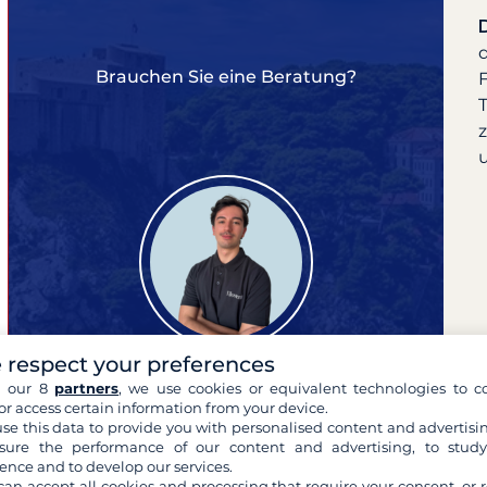
Brauchen Sie eine Beratung?
F
 respect your preferences
h our 8
partners
, we use cookies or equivalent technologies to co
or access certain information from your device.
se this data to provide you with personalised content and advertisin
ure the performance of our content and advertising, to stud
Dylan
ence and to develop our services.
Experte für Ihre Reisen
can accept all cookies and processing that require your consent, or r