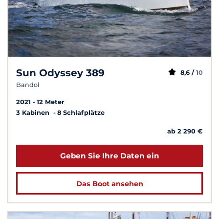
Sun Odyssey 389
8,6 /
10
Bandol
2021
12 Meter
3 Kabinen
8 Schlafplätze
ab 2 290 €
Geben Sie Ihre Daten ein
Das Boot ansehen