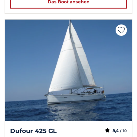
Das Boot ansehen
Dufour 425 GL
8,4 /
10