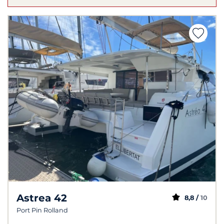
Astrea 42
8,8 /
10
Port Pin Rolland