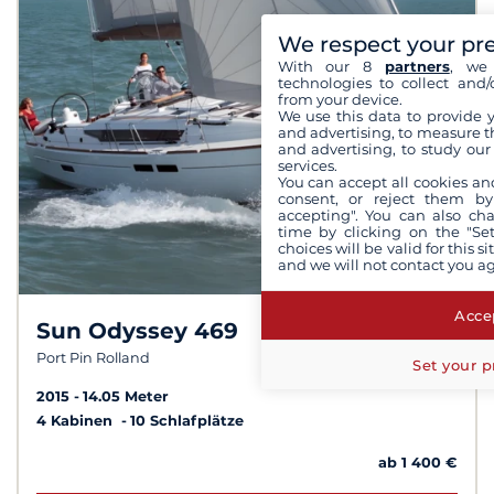
We respect your pr
With our 8
partners
, we 
technologies to collect and/
from your device.
We use this data to provide 
and advertising, to measure t
and advertising, to study ou
services.
You can accept all cookies an
consent, or reject them by
accepting". You can also ch
time by clicking on the "Set
choices will be valid for this 
and we will not contact you a
Accep
Sun Odyssey 469
8,2 /
10
Port Pin Rolland
Set your p
2015
14.05 Meter
4 Kabinen
10 Schlafplätze
ab 1 400 €