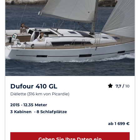
Dufour 410 GL
7,7 /
10
Diélette (316 km von Picardie)
2015
12.35 Meter
3 Kabinen
8 Schlafplätze
ab 1 699 €
Geben Sie Ihre Daten ein