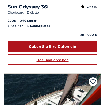
Sun Odyssey 36i
7,7 /
10
Cherbourg - Diélette
2008
10.69 Meter
3 Kabinen
8 Schlafplätze
ab 1 000 €
Geben Sie Ihre Daten ein
Das Boot ansehen