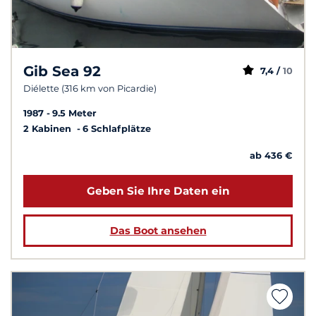
Gib Sea 92
7,4 /
10
Diélette (316 km von Picardie)
1987
9.5 Meter
2 Kabinen
6 Schlafplätze
ab 436 €
Geben Sie Ihre Daten ein
Das Boot ansehen