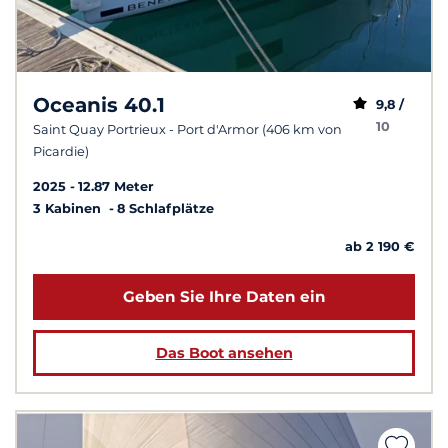
Oceanis 40.1
9,8 /
10
Saint Quay Portrieux - Port d'Armor (406 km von
Picardie)
2025
12.87 Meter
3 Kabinen
8 Schlafplätze
ab 2 190 €
Geben Sie Ihre Daten ein
Das Boot ansehen