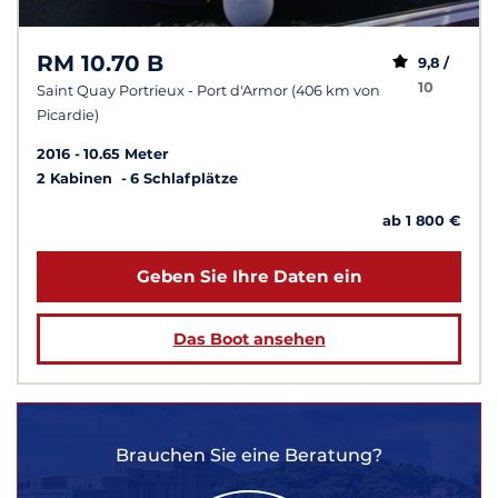
RM 10.70 B
9,8 /
10
Saint Quay Portrieux - Port d'Armor (406 km von
Picardie)
2016
10.65 Meter
2 Kabinen
6 Schlafplätze
ab 1 800 €
Geben Sie Ihre Daten ein
Das Boot ansehen
Brauchen Sie eine Beratung?