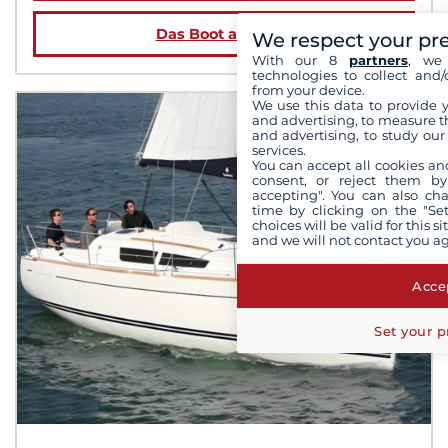
Das Boot ansehen
We respect your pr
With our 8
partners
, we 
technologies to collect and/
from your device.
We use this data to provide 
and advertising, to measure t
and advertising, to study ou
services.
You can accept all cookies an
consent, or reject them by
accepting". You can also ch
time by clicking on the "Set
choices will be valid for this 
and we will not contact you a
Accep
Set your p