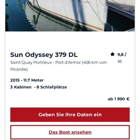
Sun Odyssey 379 DL
9,8 /
10
Saint Quay Portrieux - Port d'Armor (406 km von
Picardie)
2015
11.7 Meter
3 Kabinen
8 Schlafplätze
ab 1 990 €
Geben Sie Ihre Daten ein
Das Boot ansehen