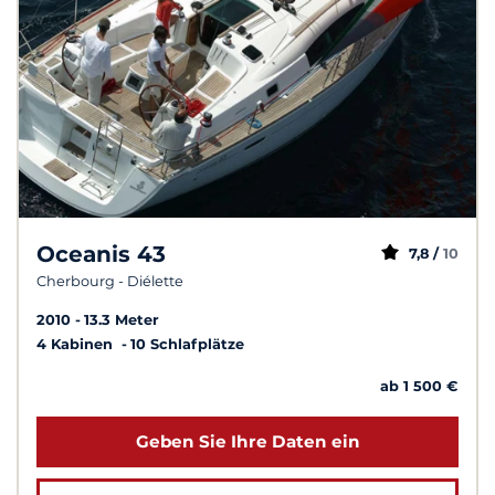
Oceanis 43
7,8 /
10
Cherbourg - Diélette
2010
13.3 Meter
4 Kabinen
10 Schlafplätze
ab 1 500 €
Geben Sie Ihre Daten ein