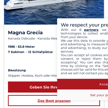
We respect your pr
With our 8
partners
, we 
Magna Grecia
technologies to collect and/
from your device.
Kanada Ostküste - Kanada Westküste
We use this data to provide 
and advertising, to measure t
1986
63.8 Meter
and advertising, to study ou
services.
7 Kabinen
12 Schlafplätze
You can accept all cookies an
consent, or reject them by
ab 329 000 €
accepting". You can also ch
time by clicking on the "Set
choices will be valid for this 
Besatzung
and we will not contact you a
Skipper, Hostess, Koch oder Köchin...
Accep
Geben Sie Ihre Daten ein
Set your p
Das Boot ansehen